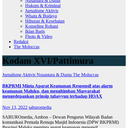
Nusantara & Dunia
Hukum & Kriminal
Jurnalisme Aktivis
Wisata & Budaya
Hiburan & Kesehatan
Konseling Rohani
Iklan Baris
Fhoto & Video
Redaksi
The Moluccas
Kodam XVI/Pattimura
Jurnalisme Aktivis
Nusantara & Dunia
The Moluccas
BKPRMI Minta Aparat Keamanan Responsif atas alarm
keamanan Maluku, dan menghimbau Masyarakat
mengedepankan prinsip tabayyun terhadap HOAX
Nov 13, 2022
saburomedia
SABUROmedia, Ambon – Dewan Pengurus Wilayah Badan
komunikasi Pemuda Remaja Masjid Indonesia (DPW BKPRMI)
Provinsi Maluku meminta aparat keamanan responsif…