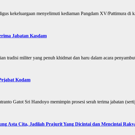
gus kekeluargaan menyelimuti kediaman Pangdam XV/Pattimura di k
erima Jabatan Kasdam
adisi militer yang penuh khidmat dan haru dalam acara penyambuta
 Pejabat Kodam
 Gatot Sri Handoyo memimpin prosesi serah terima jabatan (sertij
 Asta Cita, Jadilah Prajurit Yang Dicintai dan Mencintai Raky