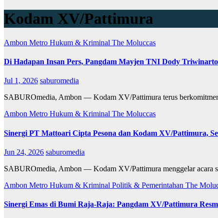
Kodam XV/Pattimura
Ambon Metro
Hukum & Kriminal
The Moluccas
Di Hadapan Insan Pers, Pangdam Mayjen TNI Dody Triwinart
Jul 1, 2026
saburomedia
SABUROmedia, Ambon — Kodam XV/Pattimura terus berkomitmen me
Ambon Metro
Hukum & Kriminal
The Moluccas
Sinergi PT Mattoari Cipta Pesona dan Kodam XV/Pattimura, S
Jun 24, 2026
saburomedia
SABUROmedia, Ambon — Kodam XV/Pattimura menggelar acara serah
Ambon Metro
Hukum & Kriminal
Politik & Pemerintahan
The Molu
Sinergi Emas di Bumi Raja-Raja: Pangdam XV/Pattimura Res