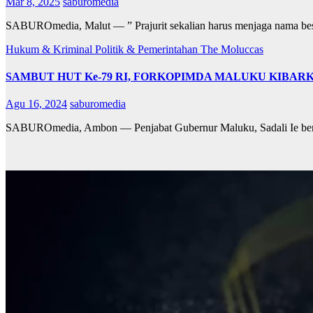
Mar 8, 2025
saburomedia
SABUROmedia, Malut — ” Prajurit sekalian harus menjaga nama be
Hukum & Kriminal
Politik & Pemerintahan
The Moluccas
SAMBUT HUT Ke-79 RI, FORKOPIMDA MALUKU KIBAR
Agu 16, 2024
saburomedia
SABUROmedia, Ambon — Penjabat Gubernur Maluku, Sadali Ie ber