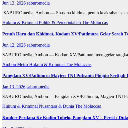
Jun 13, 2026
saburomedia
​ SABUROmedia, Ambon — Suasana khidmat penuh keakraban sekali
Hukum & Kriminal
Politik & Pemerintahan
The Moluccas
Penuh Haru dan Khidmat, Kodam XV/Pattimura Gelar Serah T
Jun 12, 2026
saburomedia
SABUROmedia, Ambon — Kodam XV/Pattimura menggelar rangkaian tr
Ambon Metro
Hukum & Kriminal
The Moluccas
Pangdam XV/Pattimura Mayjen TNI Putranto Pimpin Sertijab
Jan 13, 2026
saburomedia
SABUROmedia, Ambon — Pangdam XV/Pattimura, Mayjen TNI Putranto
Hukum & Kriminal
Nusantara & Dunia
The Moluccas
Kunker Perdana Ke Kodim Tobelo, Pangdam XV – Persit : Dukung