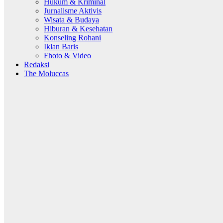
Hukum & Kriminal
Jurnalisme Aktivis
Wisata & Budaya
Hiburan & Kesehatan
Konseling Rohani
Iklan Baris
Fhoto & Video
Redaksi
The Moluccas