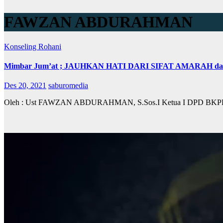
FAWZAN ABDURAHMAN
Konseling Rohani
Mimbar Jum’at ; JAUHKAN HATI DARI SIFAT AMARAH 
Des 20, 2021
saburomedia
Oleh : Ust FAWZAN ABDURAHMAN, S.Sos.I Ketua I DPD BKPRMI