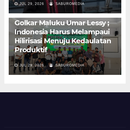
JUL 29, 2026
SABUROMEDIA
PENDIDIKAN & OLAHRAGA
THE MOLUCCAS
Isi Materi LK-III HMI, Ketua
Golkar Maluku Umar Lessy ;
Indonesia Harus Melampaui
Hilirisasi Menuju Kedaulatan
Produktif
JUL 29, 2026
SABUROMEDIA