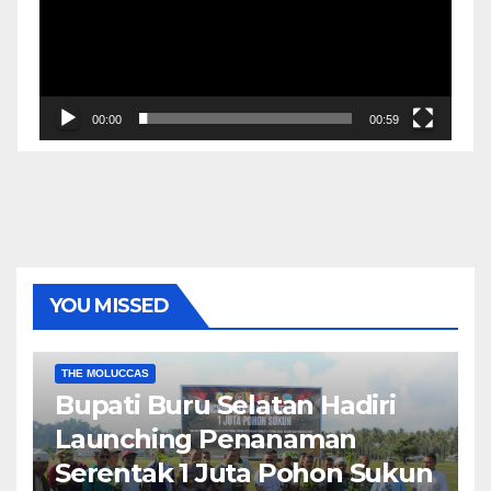
00:00
00:59
YOU MISSED
EKONOMI & BISNIS
POLITIK & PEMERINTAHAN
THE MOLUCCAS
Bupati Buru Selatan Hadiri
Launching Penanaman
Serentak 1 Juta Pohon Sukun