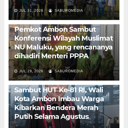
JUL 31, 2026
SABUROMEDIA
AMBON METRO
JURNALISME AKTIVIS
POLITIK & PEMERINTAHAN
Pemkot Ambon Sambut
Konferensi Wilayah Muslimat
NU Maluku, yang rencananya
dihadiri Menteri PPPA
JUL 29, 2026
SABUROMEDIA
AMBON METRO
POLITIK & PEMERINTAHAN
Sambut HUT Ke-81 RI, Wali
Kota Ambon Imbau Warga
Kibarkan Bendera Merah
Putih Selama Agustus
AMBON METRO
JURNALISME AKTIVIS