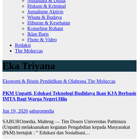
Nusantara & Dunia
Hukum & Kriminal
Jurnalisme Aktivis
Wisata & Budaya
Hiburan & Kesehatan
Konseling Rohani
Iklan Baris
Fhoto & Video
Redaksi
The Moluccas
Eka Triyana
Ekonomi & Bisnis
Pendidikan & Olahraga
The Moluccas
PKM Unpatti, Edukasi Teknologi Budidaya Ikan KJA Berbasis
IMTA Bagi Warga Negeri Hila
Jun 19, 2026
saburomedia
SABUROmedia, Malteng — Tim Dosen Universitas Pattimura
(Unpatti) melaksanakan kegiatan Pengabdian kepada Masyarakat
(PkM) bertajuk : “ Edukasi dan Sosialisasi…