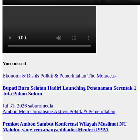
You missed
Ekonomi & Bisnis
Politik & Pemerintahan
The Moluccas
Bupati Buru Selatan Hadiri Launching Penanaman Serentak 1
Juta Pohon Sukun
Jul 31, 2026
saburomedia
Ambon Metro
Jurnalisme Aktivis
Politik & Pemerintahan
Pemkot Ambon Sambut Konferensi Wilayah Muslimat NU
Maluku, yang rencananya dihadiri Menteri PPPA