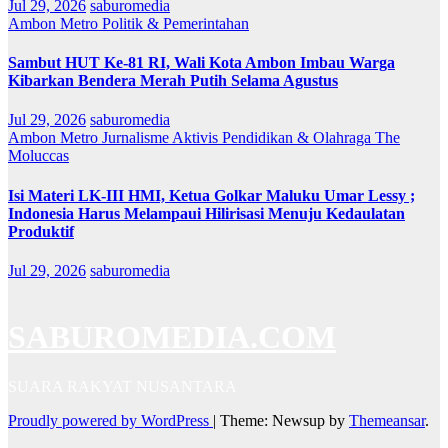
Jul 29, 2026
saburomedia
Ambon Metro
Politik & Pemerintahan
Sambut HUT Ke-81 RI, Wali Kota Ambon Imbau Warga
Kibarkan Bendera Merah Putih Selama Agustus
Jul 29, 2026
saburomedia
Ambon Metro
Jurnalisme Aktivis
Pendidikan & Olahraga
The
Moluccas
Isi Materi LK-III HMI, Ketua Golkar Maluku Umar Lessy ;
Indonesia Harus Melampaui Hilirisasi Menuju Kedaulatan
Produktif
Jul 29, 2026
saburomedia
SABUROMEDIA.COM
SUARA RAKYAT NUSANTARA
Proudly powered by WordPress
|
Theme: Newsup by
Themeansar
.