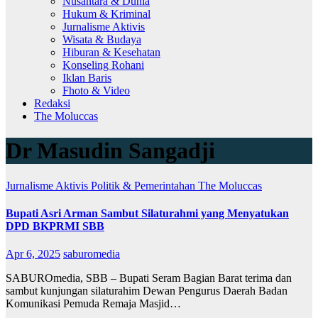
Nusantara & Dunia
Hukum & Kriminal
Jurnalisme Aktivis
Wisata & Budaya
Hiburan & Kesehatan
Konseling Rohani
Iklan Baris
Fhoto & Video
Redaksi
The Moluccas
Dr Masudin Sangadji
Jurnalisme Aktivis
Politik & Pemerintahan
The Moluccas
Bupati Asri Arman Sambut Silaturahmi yang Menyatukan
DPD BKPRMI SBB
Apr 6, 2025
saburomedia
SABUROmedia, SBB – Bupati Seram Bagian Barat terima dan
sambut kunjungan silaturahim Dewan Pengurus Daerah Badan
Komunikasi Pemuda Remaja Masjid…