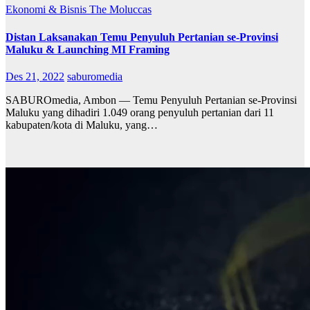
Ekonomi & Bisnis
The Moluccas
Distan Laksanakan Temu Penyuluh Pertanian se-Provinsi
Maluku & Launching MI Framing
Des 21, 2022
saburomedia
SABUROmedia, Ambon — Temu Penyuluh Pertanian se-Provinsi
Maluku yang dihadiri 1.049 orang penyuluh pertanian dari 11
kabupaten/kota di Maluku, yang…