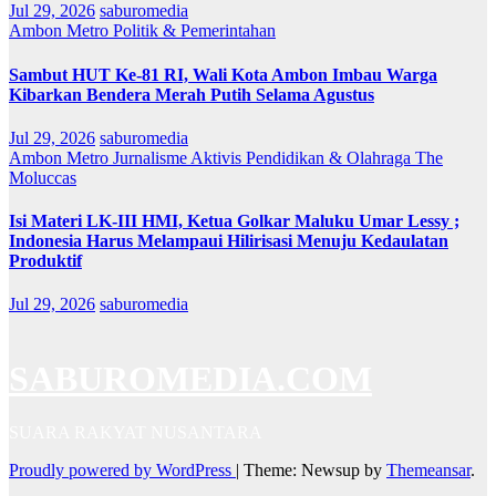
Jul 29, 2026
saburomedia
Ambon Metro
Politik & Pemerintahan
Sambut HUT Ke-81 RI, Wali Kota Ambon Imbau Warga
Kibarkan Bendera Merah Putih Selama Agustus
Jul 29, 2026
saburomedia
Ambon Metro
Jurnalisme Aktivis
Pendidikan & Olahraga
The
Moluccas
Isi Materi LK-III HMI, Ketua Golkar Maluku Umar Lessy ;
Indonesia Harus Melampaui Hilirisasi Menuju Kedaulatan
Produktif
Jul 29, 2026
saburomedia
SABUROMEDIA.COM
SUARA RAKYAT NUSANTARA
Proudly powered by WordPress
|
Theme: Newsup by
Themeansar
.