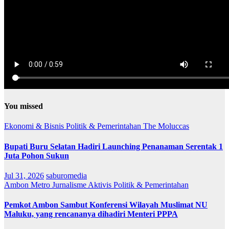
You missed
Ekonomi & Bisnis
Politik & Pemerintahan
The Moluccas
Bupati Buru Selatan Hadiri Launching Penanaman Serentak 1
Juta Pohon Sukun
Jul 31, 2026
saburomedia
Ambon Metro
Jurnalisme Aktivis
Politik & Pemerintahan
Pemkot Ambon Sambut Konferensi Wilayah Muslimat NU
Maluku, yang rencananya dihadiri Menteri PPPA