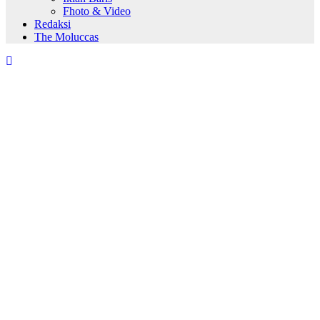
Fhoto & Video
Redaksi
The Moluccas