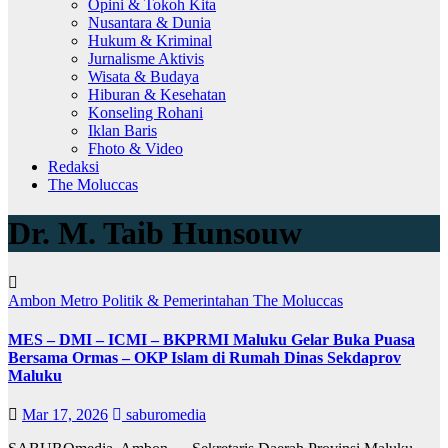
Opini & Tokoh Kita
Nusantara & Dunia
Hukum & Kriminal
Jurnalisme Aktivis
Wisata & Budaya
Hiburan & Kesehatan
Konseling Rohani
Iklan Baris
Fhoto & Video
Redaksi
The Moluccas
Dr. M. Taib Hunsouw
Ambon Metro
Politik & Pemerintahan
The Moluccas
MES – DMI – ICMI – BKPRMI Maluku Gelar Buka Puasa
Bersama Ormas – OKP Islam di Rumah Dinas Sekdaprov
Maluku
Mar 17, 2026
saburomedia