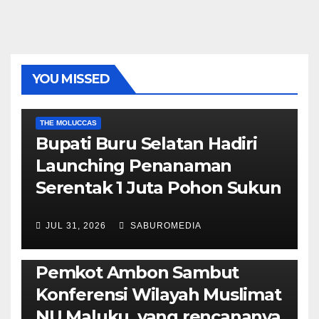
YOU MISSED
EKONOMI & BISNIS
POLITIK & PEMERINTAHAN
THE MOLUCCAS
Bupati Buru Selatan Hadiri
Launching Penanaman
Serentak 1 Juta Pohon Sukun
JUL 31, 2026
SABUROMEDIA
AMBON METRO
JURNALISME AKTIVIS
POLITIK & PEMERINTAHAN
Pemkot Ambon Sambut
Konferensi Wilayah Muslimat
NU Maluku, yang rencananya