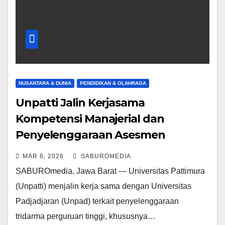
NUSANTARA & DUNIA
PENDIDIKAN & OLAHRAGA
Unpatti Jalin Kerjasama
Kompetensi Manajerial dan
Penyelenggaraan Asesmen
dengan UNPAD Bandung
MAR 6, 2026
SABUROMEDIA
SABUROmedia, Jawa Barat — Universitas Pattimura
(Unpatti) menjalin kerja sama dengan Universitas
Padjadjaran (Unpad) terkait penyelenggaraan
tridarma perguruan tinggi, khususnya…