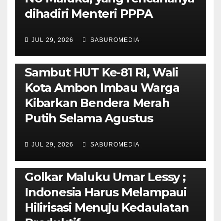
dihadiri Menteri PPPA
JUL 29, 2026
SABUROMEDIA
AMBON METRO
POLITIK & PEMERINTAHAN
Sambut HUT Ke-81 RI, Wali
Kota Ambon Imbau Warga
Kibarkan Bendera Merah
Putih Selama Agustus
AMBON METRO
JURNALISME AKTIVIS
JUL 29, 2026
SABUROMEDIA
PENDIDIKAN & OLAHRAGA
THE MOLUCCAS
Isi Materi LK-III HMI, Ketua
Golkar Maluku Umar Lessy ;
Indonesia Harus Melampaui
Hilirisasi Menuju Kedaulatan