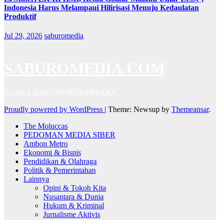
Indonesia Harus Melampaui Hilirisasi Menuju Kedaulatan
Produktif
Jul 29, 2026
saburomedia
SABUROMEDIA.COM
SUARA RAKYAT NUSANTARA
Proudly powered by WordPress
|
Theme: Newsup by
Themeansar
.
The Moluccas
PEDOMAN MEDIA SIBER
Ambon Metro
Ekonomi & Bisnis
Pendidikan & Olahraga
Politik & Pemerintahan
Lainnya
Opini & Tokoh Kita
Nusantara & Dunia
Hukum & Kriminal
Jurnalisme Aktivis