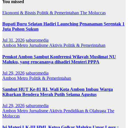
You missed
Ekonomi & Bisnis
Politik & Pemerintahan
The Moluccas
Bupati Buru Selatan Hadiri Launching Penanaman Serentak 1
Juta Pohon Sukun
Jul 31, 2026
saburomedia
Ambon Metro
Jurnalisme Aktivis
Politik & Pemerintahan
Pemkot Ambon Sambut Konferensi Wilayah Muslimat NU
Maluku, yang rencananya dihadiri Menteri PPPA
Jul 29, 2026
saburomedia
Ambon Metro
Politik & Pemerintahan
Sambut HUT Ke-81 RI, Wali Kota Ambon Imbau Warga
Kibarkan Bendera Merah Putih Selama Agustus
Jul 29, 2026
saburomedia
Ambon Metro
Jurnalisme Aktivis
Pendidikan & Olahraga
The
Moluccas
Isi Materi LK-III HMI, Ketua Golkar Maluku Umar Lessy ;