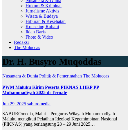
Nusantara & Dunia
Hukum & Kriminal
Jurnalisme Aktivis
Wisata & Budaya
Hiburan & Kesehatan
Konseling Rohani
Iklan Baris
Fhoto & Video
Redaksi
The Moluccas
Dr. H. Busyro Muqoddas
Nusantara & Dunia
Politik & Pemerintahan
The Moluccas
PWM Maluku Kirim Peserta PIKNAS LHKP PP
Muhammadiyah 2025 di Ternate
Jun 29, 2025
saburomedia
SABUROmedia, Malut – Pengurus Wilayah Muhammadiyah
Maluku mengikuti Pelatihan Ideologi Kepemimpinan Nasional
(PIKNAS) yang berlangsung 28 – 29 Juni 2025…