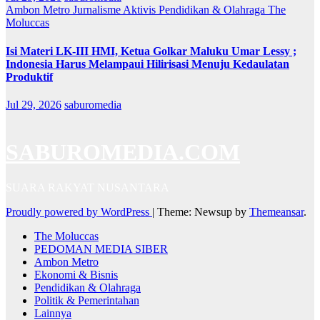
Ambon Metro
Jurnalisme Aktivis
Pendidikan & Olahraga
The
Moluccas
Isi Materi LK-III HMI, Ketua Golkar Maluku Umar Lessy ;
Indonesia Harus Melampaui Hilirisasi Menuju Kedaulatan
Produktif
Jul 29, 2026
saburomedia
SABUROMEDIA.COM
SUARA RAKYAT NUSANTARA
Proudly powered by WordPress
|
Theme: Newsup by
Themeansar
.
The Moluccas
PEDOMAN MEDIA SIBER
Ambon Metro
Ekonomi & Bisnis
Pendidikan & Olahraga
Politik & Pemerintahan
Lainnya