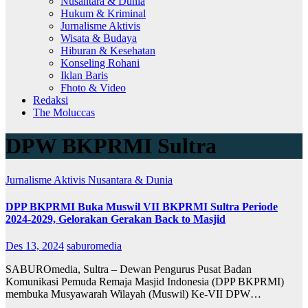
Nusantara & Dunia
Hukum & Kriminal
Jurnalisme Aktivis
Wisata & Budaya
Hiburan & Kesehatan
Konseling Rohani
Iklan Baris
Fhoto & Video
Redaksi
The Moluccas
DPW BKPRMI Sultra
Jurnalisme Aktivis
Nusantara & Dunia
DPP BKPRMI Buka Muswil VII BKPRMI Sultra Periode
2024-2029, Gelorakan Gerakan Back to Masjid
Des 13, 2024
saburomedia
SABUROmedia, Sultra – Dewan Pengurus Pusat Badan
Komunikasi Pemuda Remaja Masjid Indonesia (DPP BKPRMI)
membuka Musyawarah Wilayah (Muswil) Ke-VII DPW…