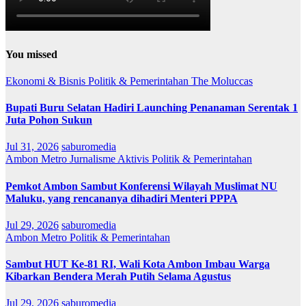
You missed
Ekonomi & Bisnis
Politik & Pemerintahan
The Moluccas
Bupati Buru Selatan Hadiri Launching Penanaman Serentak 1
Juta Pohon Sukun
Jul 31, 2026
saburomedia
Ambon Metro
Jurnalisme Aktivis
Politik & Pemerintahan
Pemkot Ambon Sambut Konferensi Wilayah Muslimat NU
Maluku, yang rencananya dihadiri Menteri PPPA
Jul 29, 2026
saburomedia
Ambon Metro
Politik & Pemerintahan
Sambut HUT Ke-81 RI, Wali Kota Ambon Imbau Warga
Kibarkan Bendera Merah Putih Selama Agustus
Jul 29, 2026
saburomedia