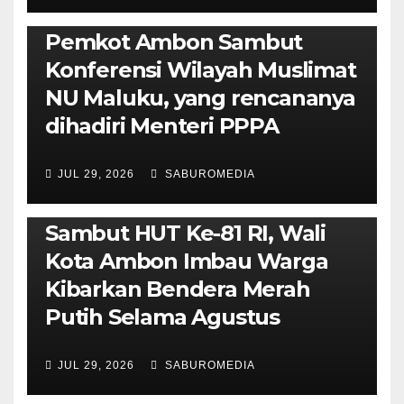
POLITIK & PEMERINTAHAN
Pemkot Ambon Sambut
Konferensi Wilayah Muslimat
NU Maluku, yang rencananya
dihadiri Menteri PPPA
JUL 29, 2026
SABUROMEDIA
AMBON METRO
POLITIK & PEMERINTAHAN
Sambut HUT Ke-81 RI, Wali
Kota Ambon Imbau Warga
Kibarkan Bendera Merah
Putih Selama Agustus
AMBON METRO
JURNALISME AKTIVIS
JUL 29, 2026
SABUROMEDIA
PENDIDIKAN & OLAHRAGA
THE MOLUCCAS
Isi Materi LK-III HMI, Ketua