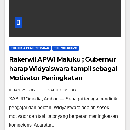
POLITIK & PEMERINTAHAN
THE MOLUCCAS
Rakerwil APWI Maluku ; Gubernur
harap Widyaiswara tampil sebagai
Motivator Peningkatan
Kompetensi ASN
JAN 25, 2023
SABUROMEDIA
SABUROmedia, Ambon — Sebagai tenaga pendidik,
pengajar dan pelatih, Widyaiswara adalah sosok
motivator dan fasilitator yang berperan meningkatkan
kompetensi Aparatur…