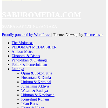
SABUROMEDIA.COM
SUARA RAKYAT NUSANTARA
Proudly powered by WordPress
|
Theme: Newsup by
Themeansar
.
The Moluccas
PEDOMAN MEDIA SIBER
Ambon Metro
Ekonomi & Bisnis
Pendidikan & Olahraga
Politik & Pemerintahan
Lainnya
Opini & Tokoh Kita
Nusantara & Dunia
Hukum & Kriminal
Jurnalisme Aktivis
Wisata & Budaya
Hiburan & Kesehatan
Konseling Rohani
Iklan Baris
Fhoto & Video