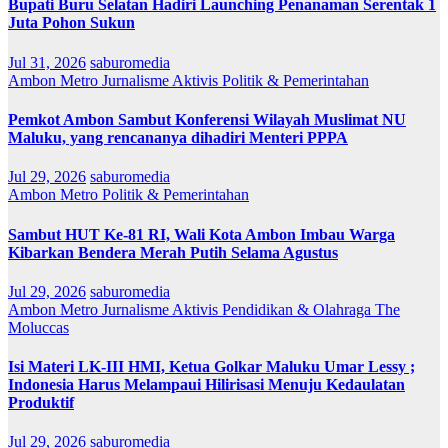
Bupati Buru Selatan Hadiri Launching Penanaman Serentak 1
Juta Pohon Sukun
Jul 31, 2026
saburomedia
Ambon Metro
Jurnalisme Aktivis
Politik & Pemerintahan
Pemkot Ambon Sambut Konferensi Wilayah Muslimat NU
Maluku, yang rencananya dihadiri Menteri PPPA
Jul 29, 2026
saburomedia
Ambon Metro
Politik & Pemerintahan
Sambut HUT Ke-81 RI, Wali Kota Ambon Imbau Warga
Kibarkan Bendera Merah Putih Selama Agustus
Jul 29, 2026
saburomedia
Ambon Metro
Jurnalisme Aktivis
Pendidikan & Olahraga
The
Moluccas
Isi Materi LK-III HMI, Ketua Golkar Maluku Umar Lessy ;
Indonesia Harus Melampaui Hilirisasi Menuju Kedaulatan
Produktif
Jul 29, 2026
saburomedia