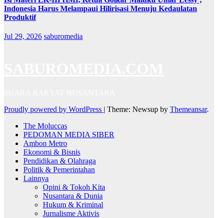
Indonesia Harus Melampaui Hilirisasi Menuju Kedaulatan
Produktif
Jul 29, 2026
saburomedia
SABUROMEDIA.COM
SUARA RAKYAT NUSANTARA
Proudly powered by WordPress
|
Theme: Newsup by
Themeansar
.
The Moluccas
PEDOMAN MEDIA SIBER
Ambon Metro
Ekonomi & Bisnis
Pendidikan & Olahraga
Politik & Pemerintahan
Lainnya
Opini & Tokoh Kita
Nusantara & Dunia
Hukum & Kriminal
Jurnalisme Aktivis