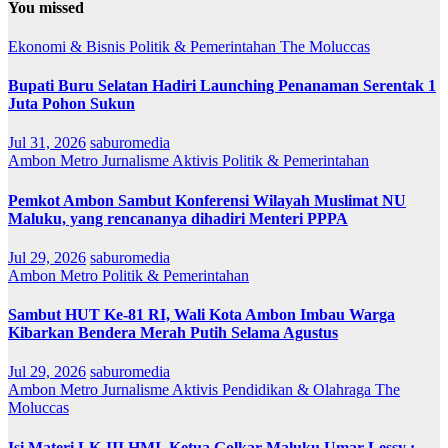
You missed
Ekonomi & Bisnis
Politik & Pemerintahan
The Moluccas
Bupati Buru Selatan Hadiri Launching Penanaman Serentak 1
Juta Pohon Sukun
Jul 31, 2026
saburomedia
Ambon Metro
Jurnalisme Aktivis
Politik & Pemerintahan
Pemkot Ambon Sambut Konferensi Wilayah Muslimat NU
Maluku, yang rencananya dihadiri Menteri PPPA
Jul 29, 2026
saburomedia
Ambon Metro
Politik & Pemerintahan
Sambut HUT Ke-81 RI, Wali Kota Ambon Imbau Warga
Kibarkan Bendera Merah Putih Selama Agustus
Jul 29, 2026
saburomedia
Ambon Metro
Jurnalisme Aktivis
Pendidikan & Olahraga
The
Moluccas
Isi Materi LK-III HMI, Ketua Golkar Maluku Umar Lessy ;