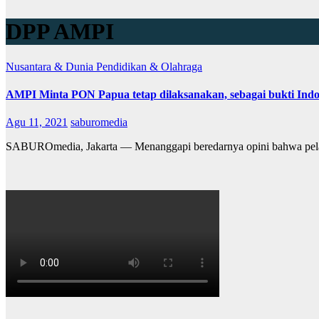
DPP AMPI
Nusantara & Dunia
Pendidikan & Olahraga
AMPI Minta PON Papua tetap dilaksanakan, sebagai bukti Ind
Agu 11, 2021
saburomedia
SABUROmedia, Jakarta — Menanggapi beredarnya opini bahwa pela