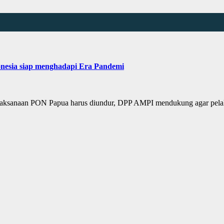
onesia siap menghadapi Era Pandemi
ksanaan PON Papua harus diundur, DPP AMPI mendukung agar pelak