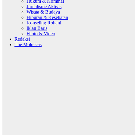
Hukum & Kriminal
Jurnalisme Aktivis
Wisata & Budaya
Hiburan & Kesehatan
Konseling Rohani
Iklan Baris
Fhoto & Video
Redaksi
The Moluccas