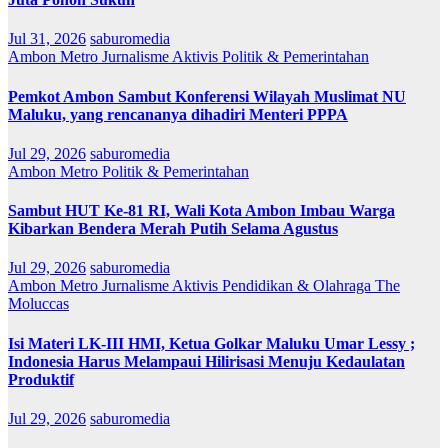
Jul 31, 2026
saburomedia
Ambon Metro
Jurnalisme Aktivis
Politik & Pemerintahan
Pemkot Ambon Sambut Konferensi Wilayah Muslimat NU
Maluku, yang rencananya dihadiri Menteri PPPA
Jul 29, 2026
saburomedia
Ambon Metro
Politik & Pemerintahan
Sambut HUT Ke-81 RI, Wali Kota Ambon Imbau Warga
Kibarkan Bendera Merah Putih Selama Agustus
Jul 29, 2026
saburomedia
Ambon Metro
Jurnalisme Aktivis
Pendidikan & Olahraga
The
Moluccas
Isi Materi LK-III HMI, Ketua Golkar Maluku Umar Lessy ;
Indonesia Harus Melampaui Hilirisasi Menuju Kedaulatan
Produktif
Jul 29, 2026
saburomedia