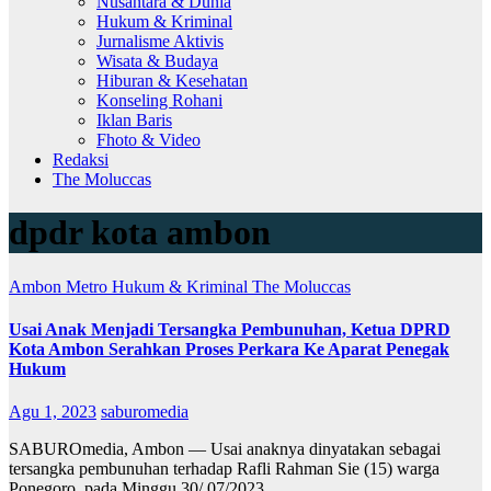
Nusantara & Dunia
Hukum & Kriminal
Jurnalisme Aktivis
Wisata & Budaya
Hiburan & Kesehatan
Konseling Rohani
Iklan Baris
Fhoto & Video
Redaksi
The Moluccas
dpdr kota ambon
Ambon Metro
Hukum & Kriminal
The Moluccas
Usai Anak Menjadi Tersangka Pembunuhan, Ketua DPRD
Kota Ambon Serahkan Proses Perkara Ke Aparat Penegak
Hukum
Agu 1, 2023
saburomedia
SABUROmedia, Ambon — Usai anaknya dinyatakan sebagai
tersangka pembunuhan terhadap Rafli Rahman Sie (15) warga
Ponegoro, pada Minggu 30/ 07/2023…