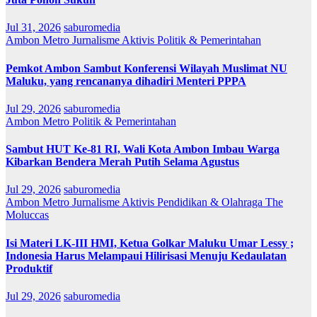
Jul 31, 2026
saburomedia
Ambon Metro
Jurnalisme Aktivis
Politik & Pemerintahan
Pemkot Ambon Sambut Konferensi Wilayah Muslimat NU
Maluku, yang rencananya dihadiri Menteri PPPA
Jul 29, 2026
saburomedia
Ambon Metro
Politik & Pemerintahan
Sambut HUT Ke-81 RI, Wali Kota Ambon Imbau Warga
Kibarkan Bendera Merah Putih Selama Agustus
Jul 29, 2026
saburomedia
Ambon Metro
Jurnalisme Aktivis
Pendidikan & Olahraga
The
Moluccas
Isi Materi LK-III HMI, Ketua Golkar Maluku Umar Lessy ;
Indonesia Harus Melampaui Hilirisasi Menuju Kedaulatan
Produktif
Jul 29, 2026
saburomedia