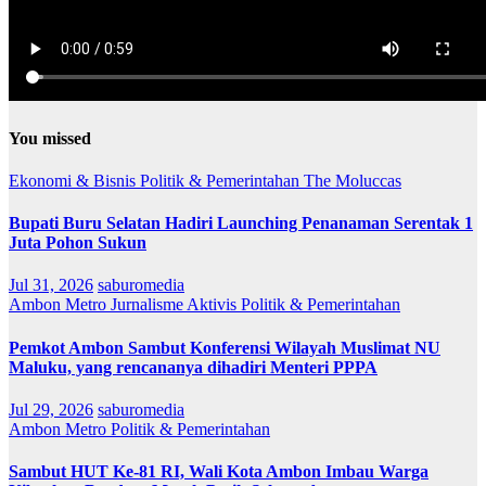
You missed
Ekonomi & Bisnis
Politik & Pemerintahan
The Moluccas
Bupati Buru Selatan Hadiri Launching Penanaman Serentak 1
Juta Pohon Sukun
Jul 31, 2026
saburomedia
Ambon Metro
Jurnalisme Aktivis
Politik & Pemerintahan
Pemkot Ambon Sambut Konferensi Wilayah Muslimat NU
Maluku, yang rencananya dihadiri Menteri PPPA
Jul 29, 2026
saburomedia
Ambon Metro
Politik & Pemerintahan
Sambut HUT Ke-81 RI, Wali Kota Ambon Imbau Warga