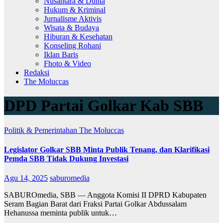
Nusantara & Dunia
Hukum & Kriminal
Jurnalisme Aktivis
Wisata & Budaya
Hiburan & Kesehatan
Konseling Rohani
Iklan Baris
Fhoto & Video
Redaksi
The Moluccas
DPD Partai Golkar Kab SBB
Politik & Pemerintahan
The Moluccas
Legislator Golkar SBB Minta Publik Tenang, dan Klarifikasi
Pemda SBB Tidak Dukung Investasi
Agu 14, 2025
saburomedia
SABUROmedia, SBB — Anggota Komisi II DPRD Kabupaten
Seram Bagian Barat dari Fraksi Partai Golkar Abdussalam
Hehanussa meminta publik untuk…