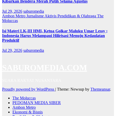
Kibarkan Bendera Merah Putih Selama Agustus
Jul 29, 2026
saburomedia
Ambon Metro
Jurnalisme Aktivis
Pendidikan & Olahraga
The
Moluccas
Isi Materi LK-III HMI, Ketua Golkar Maluku Umar Lessy ;
Indonesia Harus Melampaui Hilirisasi Menuju Kedaulatan
Produktif
Jul 29, 2026
saburomedia
SABUROMEDIA.COM
SUARA RAKYAT NUSANTARA
Proudly powered by WordPress
|
Theme: Newsup by
Themeansar
.
The Moluccas
PEDOMAN MEDIA SIBER
Ambon Metro
Ekonomi & Bisnis