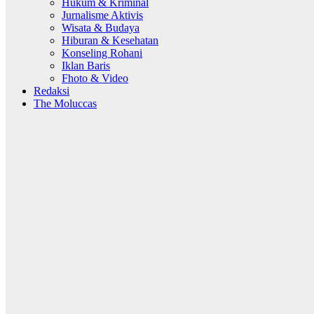
Hukum & Kriminal
Jurnalisme Aktivis
Wisata & Budaya
Hiburan & Kesehatan
Konseling Rohani
Iklan Baris
Fhoto & Video
Redaksi
The Moluccas