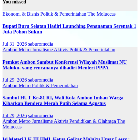
You missed
Ekonomi & Bisnis
Politik & Pemerintahan
The Moluccas
Bupati Buru Selatan Hadiri Launching Penanaman Serentak 1
Juta Pohon Sukun
Jul 31, 2026
saburomedia
Ambon Metro
Jurnalisme Aktivis
Politik & Pemerintahan
Pemkot Ambon Sambut Konferensi Wilayah Muslimat NU
Maluku, yang rencananya dihadiri Menteri PPPA
Jul 29, 2026
saburomedia
Ambon Metro
Politik & Pemerintahan
Sambut HUT Ke-81 RI, Wali Kota Ambon Imbau Warga
Kibarkan Bendera Merah Putih Selama Agustus
Jul 29, 2026
saburomedia
Ambon Metro
Jurnalisme Aktivis
Pendidikan & Olahraga
The
Moluccas
Isi Materi LK-III HMI, Ketua Golkar Maluku Umar Lessy ;