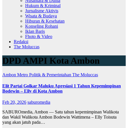
Nusantara & Dunia
Hukum & Kriminal
Jurnalisme Aktivis
Wisata & Budaya
Hiburan & Kesehatan
Konseling Rohani
Iklan Baris
Fhoto & Video
Redaksi
The Moluccas
DPD AMPI Kota Ambon
Ambon Metro
Politik & Pemerintahan
The Moluccas
Elit Partai Golkar Maluku Apresiasi 1 Tahun Kepemimpinan
Bodewin – Elly di Kota Ambon
Feb 20, 2026
saburomedia
SABUROmedia, Ambon — Satu tahun kepemimpinan Walikota
dan Wakil Walikota Ambon Bodewin Wattimena – Elly Toisuta
yang akan jatuh pada…