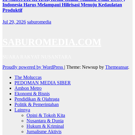
Indonesia Harus Melampaui Hilirisasi Menuju Kedaulatan
Produktif
Jul 29, 2026
saburomedia
SABUROMEDIA.COM
SUARA RAKYAT NUSANTARA
Proudly powered by WordPress
|
Theme: Newsup by
Themeansar
.
The Moluccas
PEDOMAN MEDIA SIBER
Ambon Metro
Ekonomi & Bisnis
Pendidikan & Olahraga
Politik & Pemerintahan
Lainnya
Opini & Tokoh Kita
Nusantara & Dunia
Hukum & Kriminal
Jurnalisme Aktivis