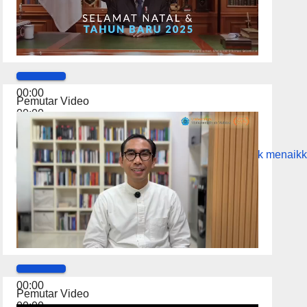
00:00
Pemutar Video
00:00
01:28
Gunakan Anak Panah Atas/Bawah untuk menaikk
00:00
Pemutar Video
00:00