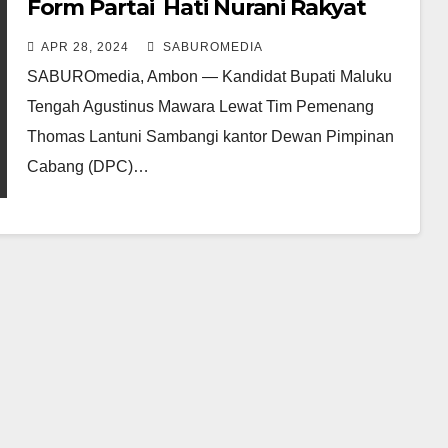
Form Partai Hati Nurani Rakyat
(Hanura) Calon Bupati Malteng
APR 28, 2024
SABUROMEDIA
SABUROmedia, Ambon — Kandidat Bupati Maluku
Tengah Agustinus Mawara Lewat Tim Pemenang
Thomas Lantuni Sambangi kantor Dewan Pimpinan
Cabang (DPC)…