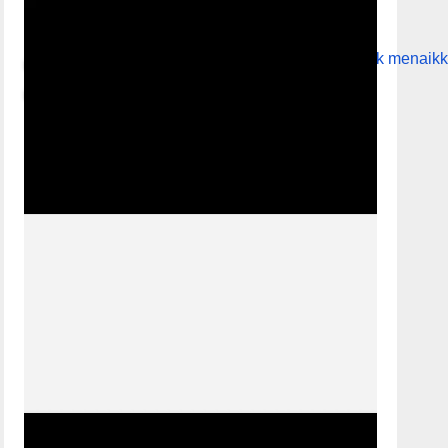
01:29
Gunakan Anak Panah Atas/Bawah untuk menaikk