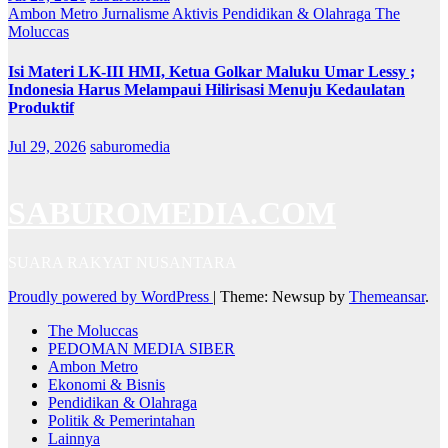
Ambon Metro
Jurnalisme Aktivis
Pendidikan & Olahraga
The
Moluccas
Isi Materi LK-III HMI, Ketua Golkar Maluku Umar Lessy ;
Indonesia Harus Melampaui Hilirisasi Menuju Kedaulatan
Produktif
Jul 29, 2026
saburomedia
SABUROMEDIA.COM
SUARA RAKYAT NUSANTARA
Proudly powered by WordPress
|
Theme: Newsup by
Themeansar
.
The Moluccas
PEDOMAN MEDIA SIBER
Ambon Metro
Ekonomi & Bisnis
Pendidikan & Olahraga
Politik & Pemerintahan
Lainnya