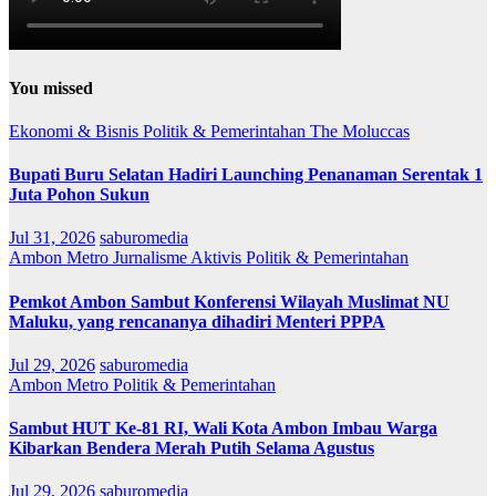
You missed
Ekonomi & Bisnis
Politik & Pemerintahan
The Moluccas
Bupati Buru Selatan Hadiri Launching Penanaman Serentak 1
Juta Pohon Sukun
Jul 31, 2026
saburomedia
Ambon Metro
Jurnalisme Aktivis
Politik & Pemerintahan
Pemkot Ambon Sambut Konferensi Wilayah Muslimat NU
Maluku, yang rencananya dihadiri Menteri PPPA
Jul 29, 2026
saburomedia
Ambon Metro
Politik & Pemerintahan
Sambut HUT Ke-81 RI, Wali Kota Ambon Imbau Warga
Kibarkan Bendera Merah Putih Selama Agustus
Jul 29, 2026
saburomedia