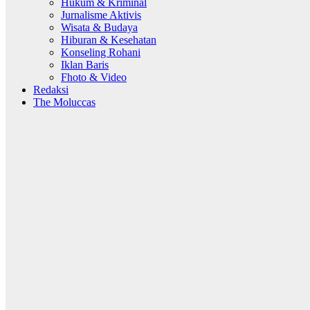
Hukum & Kriminal
Jurnalisme Aktivis
Wisata & Budaya
Hiburan & Kesehatan
Konseling Rohani
Iklan Baris
Fhoto & Video
Redaksi
The Moluccas