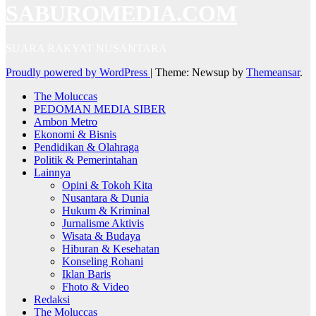
SABUROMEDIA.COM
SUARA RAKYAT NUSANTARA
Proudly powered by WordPress
|
Theme: Newsup by
Themeansar
.
The Moluccas
PEDOMAN MEDIA SIBER
Ambon Metro
Ekonomi & Bisnis
Pendidikan & Olahraga
Politik & Pemerintahan
Lainnya
Opini & Tokoh Kita
Nusantara & Dunia
Hukum & Kriminal
Jurnalisme Aktivis
Wisata & Budaya
Hiburan & Kesehatan
Konseling Rohani
Iklan Baris
Fhoto & Video
Redaksi
The Moluccas