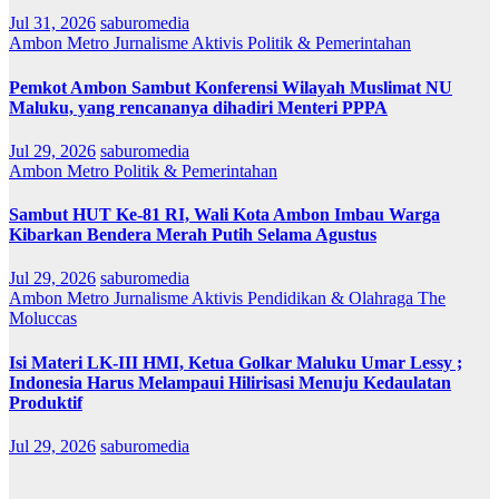
Jul 31, 2026
saburomedia
Ambon Metro
Jurnalisme Aktivis
Politik & Pemerintahan
Pemkot Ambon Sambut Konferensi Wilayah Muslimat NU
Maluku, yang rencananya dihadiri Menteri PPPA
Jul 29, 2026
saburomedia
Ambon Metro
Politik & Pemerintahan
Sambut HUT Ke-81 RI, Wali Kota Ambon Imbau Warga
Kibarkan Bendera Merah Putih Selama Agustus
Jul 29, 2026
saburomedia
Ambon Metro
Jurnalisme Aktivis
Pendidikan & Olahraga
The
Moluccas
Isi Materi LK-III HMI, Ketua Golkar Maluku Umar Lessy ;
Indonesia Harus Melampaui Hilirisasi Menuju Kedaulatan
Produktif
Jul 29, 2026
saburomedia