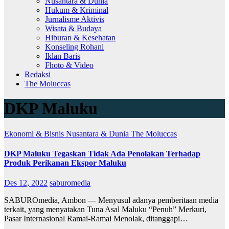
Nusantara & Dunia
Hukum & Kriminal
Jurnalisme Aktivis
Wisata & Budaya
Hiburan & Kesehatan
Konseling Rohani
Iklan Baris
Fhoto & Video
Redaksi
The Moluccas
DKP Maluku
Ekonomi & Bisnis
Nusantara & Dunia
The Moluccas
DKP Maluku Tegaskan Tidak Ada Penolakan Terhadap
Produk Perikanan Ekspor Maluku
Des 12, 2022
saburomedia
SABUROmedia, Ambon — Menyusul adanya pemberitaan media
terkait, yang menyatakan Tuna Asal Maluku “Penuh” Merkuri,
Pasar Internasional Ramai-Ramai Menolak, ditanggapi…