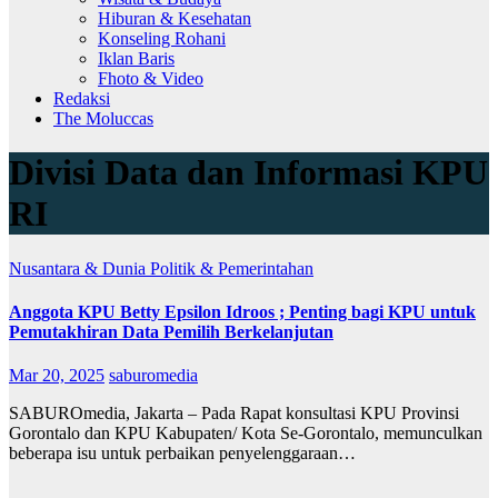
Hiburan & Kesehatan
Konseling Rohani
Iklan Baris
Fhoto & Video
Redaksi
The Moluccas
Divisi Data dan Informasi KPU
RI
Nusantara & Dunia
Politik & Pemerintahan
Anggota KPU Betty Epsilon Idroos ; Penting bagi KPU untuk
Pemutakhiran Data Pemilih Berkelanjutan
Mar 20, 2025
saburomedia
SABUROmedia, Jakarta – Pada Rapat konsultasi KPU Provinsi
Gorontalo dan KPU Kabupaten/ Kota Se-Gorontalo, memunculkan
beberapa isu untuk perbaikan penyelenggaraan…