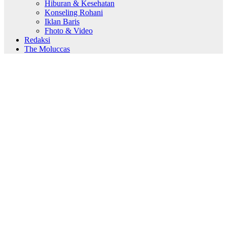
Hiburan & Kesehatan
Konseling Rohani
Iklan Baris
Fhoto & Video
Redaksi
The Moluccas