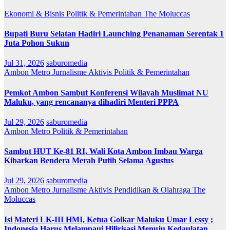
Ekonomi & Bisnis
Politik & Pemerintahan
The Moluccas
Bupati Buru Selatan Hadiri Launching Penanaman Serentak 1
Juta Pohon Sukun
Jul 31, 2026
saburomedia
Ambon Metro
Jurnalisme Aktivis
Politik & Pemerintahan
Pemkot Ambon Sambut Konferensi Wilayah Muslimat NU
Maluku, yang rencananya dihadiri Menteri PPPA
Jul 29, 2026
saburomedia
Ambon Metro
Politik & Pemerintahan
Sambut HUT Ke-81 RI, Wali Kota Ambon Imbau Warga
Kibarkan Bendera Merah Putih Selama Agustus
Jul 29, 2026
saburomedia
Ambon Metro
Jurnalisme Aktivis
Pendidikan & Olahraga
The
Moluccas
Isi Materi LK-III HMI, Ketua Golkar Maluku Umar Lessy ;
Indonesia Harus Melampaui Hilirisasi Menuju Kedaulatan