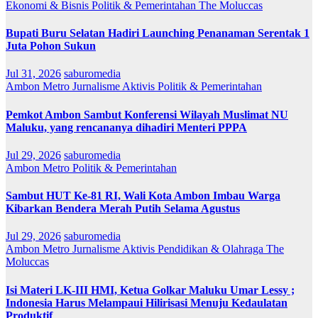
Ekonomi & Bisnis
Politik & Pemerintahan
The Moluccas
Bupati Buru Selatan Hadiri Launching Penanaman Serentak 1
Juta Pohon Sukun
Jul 31, 2026
saburomedia
Ambon Metro
Jurnalisme Aktivis
Politik & Pemerintahan
Pemkot Ambon Sambut Konferensi Wilayah Muslimat NU
Maluku, yang rencananya dihadiri Menteri PPPA
Jul 29, 2026
saburomedia
Ambon Metro
Politik & Pemerintahan
Sambut HUT Ke-81 RI, Wali Kota Ambon Imbau Warga
Kibarkan Bendera Merah Putih Selama Agustus
Jul 29, 2026
saburomedia
Ambon Metro
Jurnalisme Aktivis
Pendidikan & Olahraga
The
Moluccas
Isi Materi LK-III HMI, Ketua Golkar Maluku Umar Lessy ;
Indonesia Harus Melampaui Hilirisasi Menuju Kedaulatan
Produktif