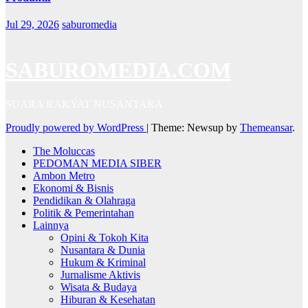
Jul 29, 2026
saburomedia
SABUROMEDIA.COM
SUARA RAKYAT NUSANTARA
Proudly powered by WordPress
|
Theme: Newsup by
Themeansar
.
The Moluccas
PEDOMAN MEDIA SIBER
Ambon Metro
Ekonomi & Bisnis
Pendidikan & Olahraga
Politik & Pemerintahan
Lainnya
Opini & Tokoh Kita
Nusantara & Dunia
Hukum & Kriminal
Jurnalisme Aktivis
Wisata & Budaya
Hiburan & Kesehatan