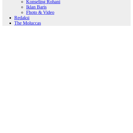
Konseling Rohani
Iklan Baris
Fhoto & Video
Redaksi
The Moluccas