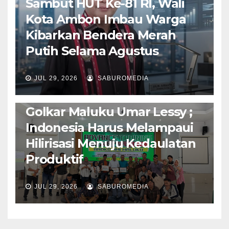
Sambut HUT Ke-81 RI, Wali
Kota Ambon Imbau Warga
Kibarkan Bendera Merah
Putih Selama Agustus
AMBON METRO
JURNALISME AKTIVIS
JUL 29, 2026
SABUROMEDIA
PENDIDIKAN & OLAHRAGA
THE MOLUCCAS
Isi Materi LK-III HMI, Ketua
Golkar Maluku Umar Lessy ;
Indonesia Harus Melampaui
Hilirisasi Menuju Kedaulatan
Produktif
JUL 29, 2026
SABUROMEDIA