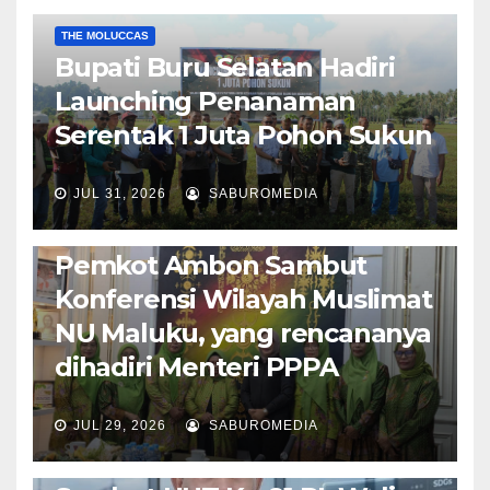
EKONOMI & BISNIS
POLITIK & PEMERINTAHAN
THE MOLUCCAS
Bupati Buru Selatan Hadiri
Launching Penanaman
Serentak 1 Juta Pohon Sukun
JUL 31, 2026
SABUROMEDIA
AMBON METRO
JURNALISME AKTIVIS
POLITIK & PEMERINTAHAN
Pemkot Ambon Sambut
Konferensi Wilayah Muslimat
NU Maluku, yang rencananya
dihadiri Menteri PPPA
JUL 29, 2026
SABUROMEDIA
AMBON METRO
POLITIK & PEMERINTAHAN