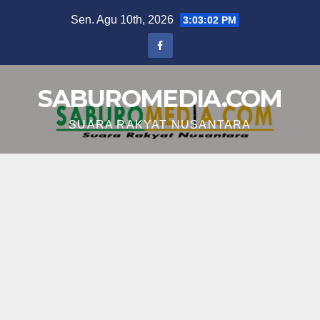
Skip
Sen. Agu 10th, 2026
3:03:03 PM
to
content
SABUROMEDIA.COM
SUARA RAKYAT NUSANTARA