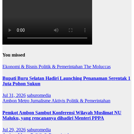
You missed
Ekonomi & Bisnis
Politik & Pemerintahan
The Moluccas
Bupati Buru Selatan Hadiri Launching Penanaman Serentak 1
Juta Pohon Sukun
Jul 31, 2026
saburomedia
Ambon Metro
Jurnalisme Aktivis
Politik & Pemerintahan
Pemkot Ambon Sambut Konferensi Wilayah Muslimat NU
Maluku, yang rencananya dihadiri Menteri PPPA
Jul 29, 2026
saburomedia