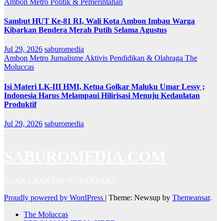
Ambon Metro
Politik & Pemerintahan
Sambut HUT Ke-81 RI, Wali Kota Ambon Imbau Warga
Kibarkan Bendera Merah Putih Selama Agustus
Jul 29, 2026
saburomedia
Ambon Metro
Jurnalisme Aktivis
Pendidikan & Olahraga
The
Moluccas
Isi Materi LK-III HMI, Ketua Golkar Maluku Umar Lessy ;
Indonesia Harus Melampaui Hilirisasi Menuju Kedaulatan
Produktif
Jul 29, 2026
saburomedia
SABUROMEDIA.COM
SUARA RAKYAT NUSANTARA
Proudly powered by WordPress
|
Theme: Newsup by
Themeansar
.
The Moluccas