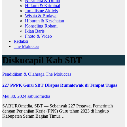
Nusantara & Dunia
Hukum & Kriminal
Jurnalisme Aktivis
Wisata & Budaya
Hiburan & Kesehatan
Konseling Rohani
Iklan Baris
Fhoto & Video
Redaksi
The Moluccas
Diskucapil Kab SBT
Pendidikan & Olahraga
The Moluccas
227 PPPK Guru SBT Dilepas Rumalowak di Tempat Tugas
Mei 30, 2024
saburomedia
SABUROmedia, SBT — Sebanyak 227 Pegawai Pemerintah
dengan Perjanjian Kerja (PPK) Guru tahun 2023 di lingkup
Kabupaten Seram Bagian Timur…