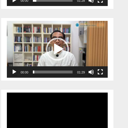
00:00
01:28
Pemutar
Video
00:00
01:29
Pemutar
Video