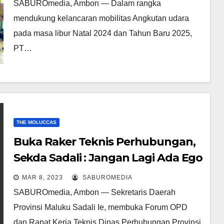
SABUROmedia, Ambon — Dalam rangka
mendukung kelancaran mobilitas Angkutan udara
pada masa libur Natal 2024 dan Tahun Baru 2025,
PT…
THE MOLUCCAS
Buka Raker Teknis Perhubungan,
Sekda Sadali : Jangan Lagi Ada Ego
Sektoral antara OPD Pemerintah
MAR 8, 2023
SABUROMEDIA
SABUROmedia, Ambon — Sekretaris Daerah
Provinsi Maluku Sadali Ie, membuka Forum OPD
dan Rapat Kerja Teknis Dinas Perhubungan Provinsi