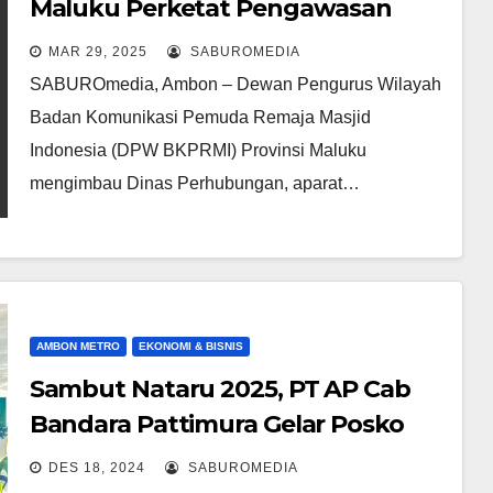
Maluku Perketat Pengawasan
Speedboat Sambut Mudik Idul
MAR 29, 2025
SABUROMEDIA
Fitri 1446H
SABUROmedia, Ambon – Dewan Pengurus Wilayah
Badan Komunikasi Pemuda Remaja Masjid
Indonesia (DPW BKPRMI) Provinsi Maluku
mengimbau Dinas Perhubungan, aparat…
AMBON METRO
EKONOMI & BISNIS
Sambut Nataru 2025, PT AP Cab
Bandara Pattimura Gelar Posko
Monitoring Angkutan Udara
DES 18, 2024
SABUROMEDIA