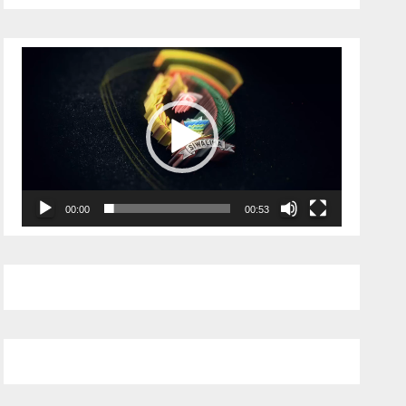
Pemutar
Video
00:00
00:53