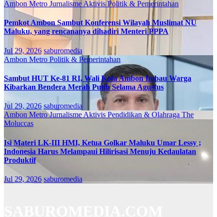
Ambon Metro
Jurnalisme Aktivis
Politik & Pemerintahan
Pemkot Ambon Sambut Konferensi Wilayah Muslimat NU
Maluku, yang rencananya dihadiri Menteri PPPA
Jul 29, 2026
saburomedia
Ambon Metro
Politik & Pemerintahan
Sambut HUT Ke-81 RI, Wali Kota Ambon Imbau Warga
Kibarkan Bendera Merah Putih Selama Agustus
Jul 29, 2026
saburomedia
Ambon Metro
Jurnalisme Aktivis
Pendidikan & Olahraga
The
Moluccas
Isi Materi LK-III HMI, Ketua Golkar Maluku Umar Lessy ;
Indonesia Harus Melampaui Hilirisasi Menuju Kedaulatan
Produktif
Jul 29, 2026
saburomedia
SABUROMEDIA.COM