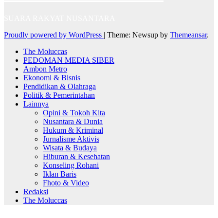
SUARA RAKYAT NUSANTARA
Proudly powered by WordPress
|
Theme: Newsup by
Themeansar
.
The Moluccas
PEDOMAN MEDIA SIBER
Ambon Metro
Ekonomi & Bisnis
Pendidikan & Olahraga
Politik & Pemerintahan
Lainnya
Opini & Tokoh Kita
Nusantara & Dunia
Hukum & Kriminal
Jurnalisme Aktivis
Wisata & Budaya
Hiburan & Kesehatan
Konseling Rohani
Iklan Baris
Fhoto & Video
Redaksi
The Moluccas