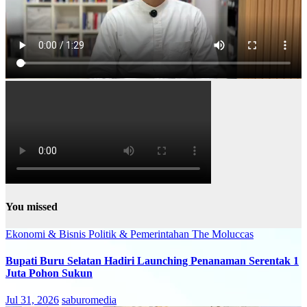
You missed
Ekonomi & Bisnis
Politik & Pemerintahan
The Moluccas
Bupati Buru Selatan Hadiri Launching Penanaman Serentak 1
Juta Pohon Sukun
Jul 31, 2026
saburomedia