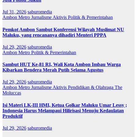
Jul 31, 2026
saburomedia
Ambon Metro
Jurnalisme Aktivis
Politik & Pemerintahan
Pemkot Ambon Sambut Konferensi Wilayah Muslimat NU
Maluku, yang rencananya dihadiri Menteri PPPA
Jul 29, 2026
saburomedia
Ambon Metro
Politik & Pemerintahan
Sambut HUT Ke-81 RI, Wali Kota Ambon Imbau Warga
Kibarkan Bendera Merah Putih Selama Agustus
Jul 29, 2026
saburomedia
Ambon Metro
Jurnalisme Aktivis
Pendidikan & Olahraga
The
Moluccas
Isi Materi LK-III HMI, Ketua Golkar Maluku Umar Lessy ;
Indonesia Harus Melampaui Hilirisasi Menuju Kedaulatan
Produktif
Jul 29, 2026
saburomedia