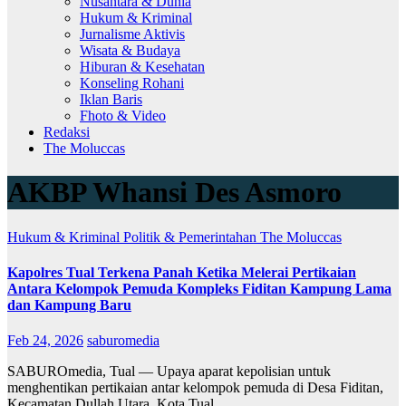
Nusantara & Dunia
Hukum & Kriminal
Jurnalisme Aktivis
Wisata & Budaya
Hiburan & Kesehatan
Konseling Rohani
Iklan Baris
Fhoto & Video
Redaksi
The Moluccas
AKBP Whansi Des Asmoro
Hukum & Kriminal
Politik & Pemerintahan
The Moluccas
Kapolres Tual Terkena Panah Ketika Melerai Pertikaian
Antara Kelompok Pemuda Kompleks Fiditan Kampung Lama
dan Kampung Baru
Feb 24, 2026
saburomedia
SABUROmedia, Tual — Upaya aparat kepolisian untuk
menghentikan pertikaian antar kelompok pemuda di Desa Fiditan,
Kecamatan Dullah Utara, Kota Tual,…