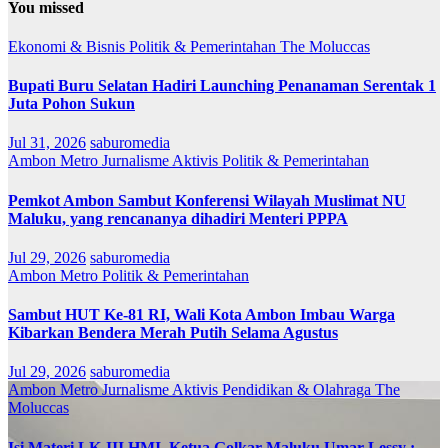
You missed
Ekonomi & Bisnis
Politik & Pemerintahan
The Moluccas
Bupati Buru Selatan Hadiri Launching Penanaman Serentak 1
Juta Pohon Sukun
Jul 31, 2026
saburomedia
Ambon Metro
Jurnalisme Aktivis
Politik & Pemerintahan
Pemkot Ambon Sambut Konferensi Wilayah Muslimat NU
Maluku, yang rencananya dihadiri Menteri PPPA
Jul 29, 2026
saburomedia
Ambon Metro
Politik & Pemerintahan
Sambut HUT Ke-81 RI, Wali Kota Ambon Imbau Warga
Kibarkan Bendera Merah Putih Selama Agustus
Jul 29, 2026
saburomedia
Ambon Metro
Jurnalisme Aktivis
Pendidikan & Olahraga
The
Moluccas
Isi Materi LK-III HMI, Ketua Golkar Maluku Umar Lessy ;