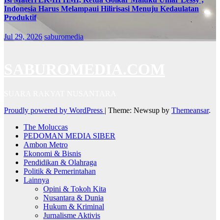
Indonesia Harus Melampaui Hilirisasi Menuju Kedaulatan
Produktif
Jul 29, 2026
saburomedia
SABUROMEDIA.COM
SUARA RAKYAT NUSANTARA
Proudly powered by WordPress
|
Theme: Newsup by
Themeansar
.
The Moluccas
PEDOMAN MEDIA SIBER
Ambon Metro
Ekonomi & Bisnis
Pendidikan & Olahraga
Politik & Pemerintahan
Lainnya
Opini & Tokoh Kita
Nusantara & Dunia
Hukum & Kriminal
Jurnalisme Aktivis