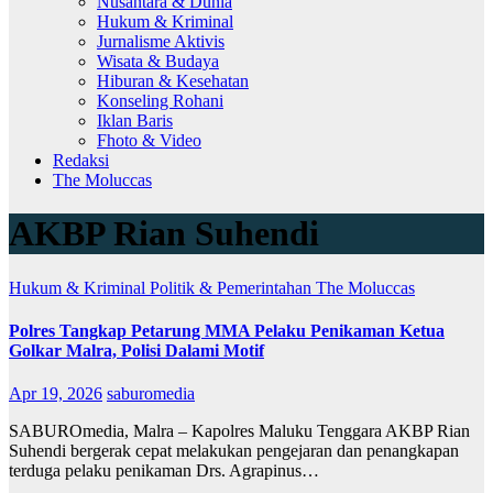
Nusantara & Dunia
Hukum & Kriminal
Jurnalisme Aktivis
Wisata & Budaya
Hiburan & Kesehatan
Konseling Rohani
Iklan Baris
Fhoto & Video
Redaksi
The Moluccas
AKBP Rian Suhendi
Hukum & Kriminal
Politik & Pemerintahan
The Moluccas
Polres Tangkap Petarung MMA Pelaku Penikaman Ketua
Golkar Malra, Polisi Dalami Motif
Apr 19, 2026
saburomedia
SABUROmedia, Malra – Kapolres Maluku Tenggara AKBP Rian
Suhendi bergerak cepat melakukan pengejaran dan penangkapan
terduga pelaku penikaman Drs. Agrapinus…