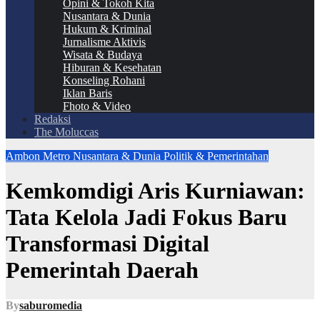
Opini & Tokoh Kita
Nusantara & Dunia
Hukum & Kriminal
Jurnalisme Aktivis
Wisata & Budaya
Hiburan & Kesehatan
Konseling Rohani
Iklan Baris
Fhoto & Video
Redaksi
The Moluccas
Ambon Metro
Nusantara & Dunia
Politik & Pemerintahan
Kemkomdigi Aris Kurniawan:
Tata Kelola Jadi Fokus Baru
Transformasi Digital
Pemerintah Daerah
By
saburomedia