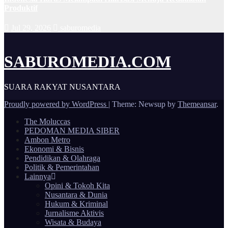
Produktif
Jul 29, 2026
saburomedia
SABUROMEDIA.COM
SUARA RAKYAT NUSANTARA
Proudly powered by WordPress
|
Theme: Newsup by
Themeansar
.
The Moluccas
PEDOMAN MEDIA SIBER
Ambon Metro
Ekonomi & Bisnis
Pendidikan & Olahraga
Politik & Pemerintahan
Lainnya
Opini & Tokoh Kita
Nusantara & Dunia
Hukum & Kriminal
Jurnalisme Aktivis
Wisata & Budaya