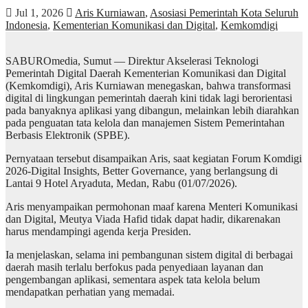
Jul 1, 2026
Aris Kurniawan
,
Asosiasi Pemerintah Kota Seluruh
Indonesia
,
Kementerian Komunikasi dan Digital
,
Kemkomdigi
SABUROmedia, Sumut — Direktur Akselerasi Teknologi
Pemerintah Digital Daerah Kementerian Komunikasi dan Digital
(Kemkomdigi), Aris Kurniawan menegaskan, bahwa transformasi
digital di lingkungan pemerintah daerah kini tidak lagi berorientasi
pada banyaknya aplikasi yang dibangun, melainkan lebih diarahkan
pada penguatan tata kelola dan manajemen Sistem Pemerintahan
Berbasis Elektronik (SPBE).
Pernyataan tersebut disampaikan Aris, saat kegiatan Forum Komdigi
2026-Digital Insights, Better Governance, yang berlangsung di
Lantai 9 Hotel Aryaduta, Medan, Rabu (01/07/2026).
Aris menyampaikan permohonan maaf karena Menteri Komunikasi
dan Digital, Meutya Viada Hafid tidak dapat hadir, dikarenakan
harus mendampingi agenda kerja Presiden.
Ia menjelaskan, selama ini pembangunan sistem digital di berbagai
daerah masih terlalu berfokus pada penyediaan layanan dan
pengembangan aplikasi, sementara aspek tata kelola belum
mendapatkan perhatian yang memadai.