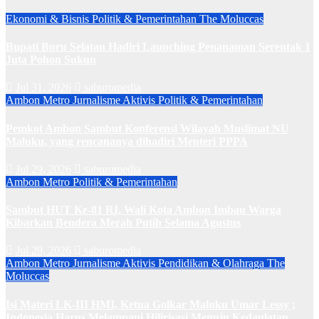
Ekonomi & Bisnis
Politik & Pemerintahan
The Moluccas
Bupati Buru Selatan Hadiri Launching Penanaman Serentak 1
Juta Pohon Sukun
Jul 31, 2026
saburomedia
Ambon Metro
Jurnalisme Aktivis
Politik & Pemerintahan
Pemkot Ambon Sambut Konferensi Wilayah Muslimat NU
Maluku, yang rencananya dihadiri Menteri PPPA
Jul 29, 2026
saburomedia
Ambon Metro
Politik & Pemerintahan
Sambut HUT Ke-81 RI, Wali Kota Ambon Imbau Warga
Kibarkan Bendera Merah Putih Selama Agustus
Jul 29, 2026
saburomedia
Ambon Metro
Jurnalisme Aktivis
Pendidikan & Olahraga
The
Moluccas
Isi Materi LK-III HMI, Ketua Golkar Maluku Umar Lessy ;
Indonesia Harus Melampaui Hilirisasi Menuju Kedaulatan