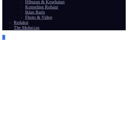
Hiburan & Kesehatan
Konseling Rohani
Iklan Baris
Fhoto & Video
Redaksi
The Moluccas