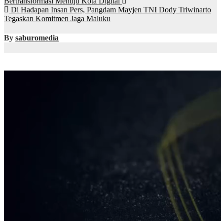
Bertransformasi Menuju Kota Digital
Di Hadapan Insan Pers, Pangdam Mayjen TNI Dody Triwinarto
Tegaskan Komitmen Jaga Maluku
By
saburomedia