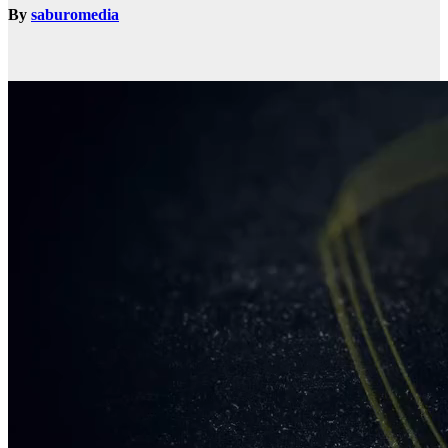
By
saburomedia