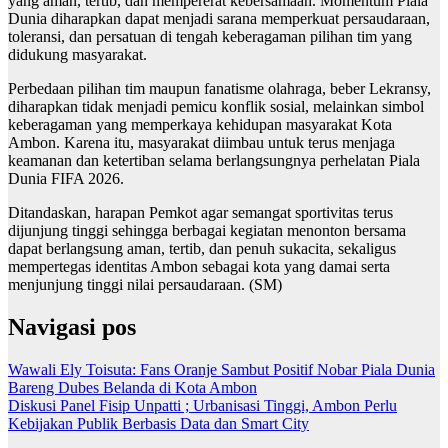
yang aman, tertib, dan mempererat kebersamaan. Momentum Piala
Dunia diharapkan dapat menjadi sarana memperkuat persaudaraan,
toleransi, dan persatuan di tengah keberagaman pilihan tim yang
didukung masyarakat.
Perbedaan pilihan tim maupun fanatisme olahraga, beber Lekransy,
diharapkan tidak menjadi pemicu konflik sosial, melainkan simbol
keberagaman yang memperkaya kehidupan masyarakat Kota
Ambon. Karena itu, masyarakat diimbau untuk terus menjaga
keamanan dan ketertiban selama berlangsungnya perhelatan Piala
Dunia FIFA 2026.
Ditandaskan, harapan Pemkot agar semangat sportivitas terus
dijunjung tinggi sehingga berbagai kegiatan menonton bersama
dapat berlangsung aman, tertib, dan penuh sukacita, sekaligus
mempertegas identitas Ambon sebagai kota yang damai serta
menjunjung tinggi nilai persaudaraan. (SM)
Navigasi pos
Wawali Ely Toisuta: Fans Oranje Sambut Positif Nobar Piala Dunia
Bareng Dubes Belanda di Kota Ambon
Diskusi Panel Fisip Unpatti ; Urbanisasi Tinggi, Ambon Perlu
Kebijakan Publik Berbasis Data dan Smart City