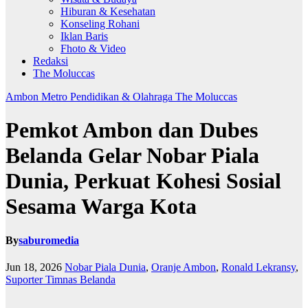
Hiburan & Kesehatan
Konseling Rohani
Iklan Baris
Fhoto & Video
Redaksi
The Moluccas
Ambon Metro
Pendidikan & Olahraga
The Moluccas
Pemkot Ambon dan Dubes
Belanda Gelar Nobar Piala
Dunia, Perkuat Kohesi Sosial
Sesama Warga Kota
By
saburomedia
Jun 18, 2026
Nobar Piala Dunia
,
Oranje Ambon
,
Ronald Lekransy
,
Suporter Timnas Belanda