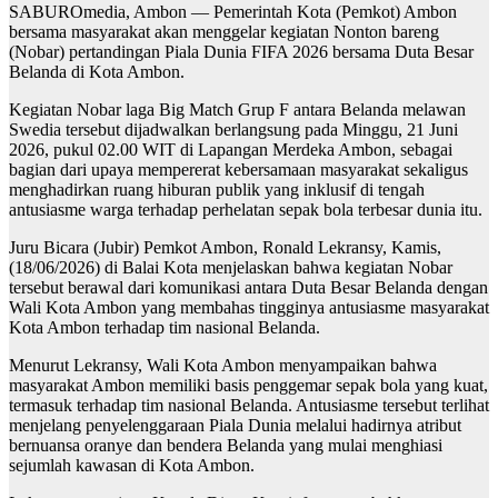
SABUROmedia, Ambon — Pemerintah Kota (Pemkot) Ambon
bersama masyarakat akan menggelar kegiatan Nonton bareng
(Nobar) pertandingan Piala Dunia FIFA 2026 bersama Duta Besar
Belanda di Kota Ambon.
Kegiatan Nobar laga Big Match Grup F antara Belanda melawan
Swedia tersebut dijadwalkan berlangsung pada Minggu, 21 Juni
2026, pukul 02.00 WIT di Lapangan Merdeka Ambon, sebagai
bagian dari upaya mempererat kebersamaan masyarakat sekaligus
menghadirkan ruang hiburan publik yang inklusif di tengah
antusiasme warga terhadap perhelatan sepak bola terbesar dunia itu.
Juru Bicara (Jubir) Pemkot Ambon, Ronald Lekransy, Kamis,
(18/06/2026) di Balai Kota menjelaskan bahwa kegiatan Nobar
tersebut berawal dari komunikasi antara Duta Besar Belanda dengan
Wali Kota Ambon yang membahas tingginya antusiasme masyarakat
Kota Ambon terhadap tim nasional Belanda.
Menurut Lekransy, Wali Kota Ambon menyampaikan bahwa
masyarakat Ambon memiliki basis penggemar sepak bola yang kuat,
termasuk terhadap tim nasional Belanda. Antusiasme tersebut terlihat
menjelang penyelenggaraan Piala Dunia melalui hadirnya atribut
bernuansa oranye dan bendera Belanda yang mulai menghiasi
sejumlah kawasan di Kota Ambon.