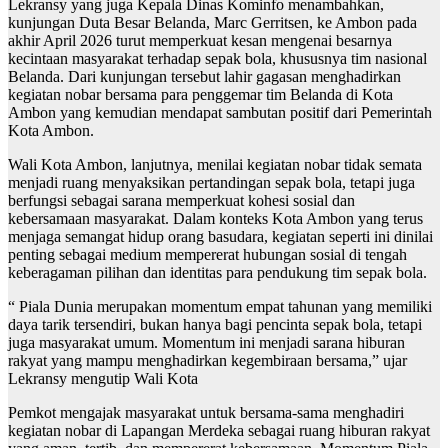
Lekransy yang juga Kepala Dinas Kominfo menambahkan,
kunjungan Duta Besar Belanda, Marc Gerritsen, ke Ambon pada
akhir April 2026 turut memperkuat kesan mengenai besarnya
kecintaan masyarakat terhadap sepak bola, khususnya tim nasional
Belanda. Dari kunjungan tersebut lahir gagasan menghadirkan
kegiatan nobar bersama para penggemar tim Belanda di Kota
Ambon yang kemudian mendapat sambutan positif dari Pemerintah
Kota Ambon.
Wali Kota Ambon, lanjutnya, menilai kegiatan nobar tidak semata
menjadi ruang menyaksikan pertandingan sepak bola, tetapi juga
berfungsi sebagai sarana memperkuat kohesi sosial dan
kebersamaan masyarakat. Dalam konteks Kota Ambon yang terus
menjaga semangat hidup orang basudara, kegiatan seperti ini dinilai
penting sebagai medium mempererat hubungan sosial di tengah
keberagaman pilihan dan identitas para pendukung tim sepak bola.
“ Piala Dunia merupakan momentum empat tahunan yang memiliki
daya tarik tersendiri, bukan hanya bagi pencinta sepak bola, tetapi
juga masyarakat umum. Momentum ini menjadi sarana hiburan
rakyat yang mampu menghadirkan kegembiraan bersama,” ujar
Lekransy mengutip Wali Kota
Pemkot mengajak masyarakat untuk bersama-sama menghadiri
kegiatan nobar di Lapangan Merdeka sebagai ruang hiburan rakyat