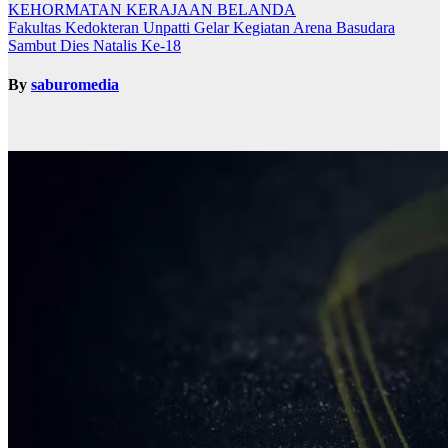
KEHORMATAN KERAJAAN BELANDA
Fakultas Kedokteran Unpatti Gelar Kegiatan Arena Basudara
Sambut Dies Natalis Ke-18
By
saburomedia