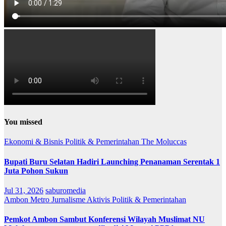
You missed
Ekonomi & Bisnis
Politik & Pemerintahan
The Moluccas
Bupati Buru Selatan Hadiri Launching Penanaman Serentak 1
Juta Pohon Sukun
Jul 31, 2026
saburomedia
Ambon Metro
Jurnalisme Aktivis
Politik & Pemerintahan
Pemkot Ambon Sambut Konferensi Wilayah Muslimat NU