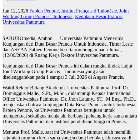
Jun 12, 2026
Fabien Penone
,
Institut Français d’Indonésie
,
Joint
Working Group Prancis - Indonesia
,
Kedutaan Besar Prancis
,
Universitas Pattimura
SABUROmedia, Ambon — Universitas Pattimura Menerima
Kunjungan dari Duta Besar Prancis Untuk Indonesia, Timor Leste
dan ASEAN Fabien Penone beserta rombongan pada Jumat,
(12/06/2026) di Ruang Kerja Rektor Universitas Pattimura.
Kunjungan dari Duta Besar Prancis ini dalam rangka tindak lanjut
Joint Working Group Prancis – Indonesia yang akan
diselenggarakan pada 1 sampai 3 Juli 2026 di Angers Prancis.
Wakil Rektor Bidang Akademik Universitas Pattimura, Prof. Dr.
Dominggus Malle., S.Pt., M.Sc., didampingi Kepala International
Office Universitas Pattimura, Dr. Jhon Latuny., ST., M.Eng., Ph.D.,
menjelaskan bahwa kunjungan Duta Besar Prancis untuk Indonesia,
Fabien Penone, ke Universitas Pattimura bertujuan untuk
memperkuat sekaligus menjajaki berbagai peluang kerja sama antara
Universitas Pattimura dan institusi pendidikan tinggi di Prancis.
Menurut Prof. Malle, saat ini Universitas Pattimura telah memiliki
sejumlah program kerja sama yang sedang berjalan, khususnya di