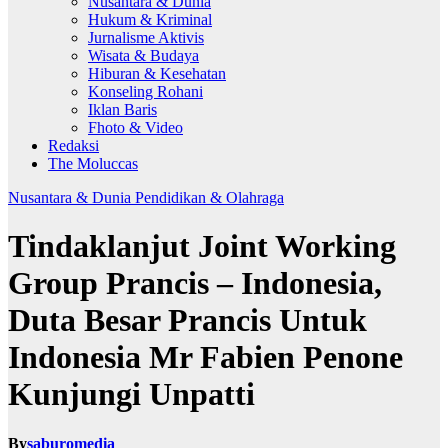
Nusantara & Dunia
Hukum & Kriminal
Jurnalisme Aktivis
Wisata & Budaya
Hiburan & Kesehatan
Konseling Rohani
Iklan Baris
Fhoto & Video
Redaksi
The Moluccas
Nusantara & Dunia
Pendidikan & Olahraga
Tindaklanjut Joint Working
Group Prancis – Indonesia,
Duta Besar Prancis Untuk
Indonesia Mr Fabien Penone
Kunjungi Unpatti
By
saburomedia