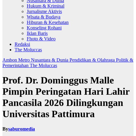
Nusantara & Dunia
Hukum & Kriminal
Jurnalisme Aktivis
Wisata & Budaya
Hiburan & Kesehatan
Konseling Rohani
Iklan Baris
Fhoto & Video
Redaksi
The Moluccas
Ambon Metro
Nusantara & Dunia
Pendidikan & Olahraga
Politik &
Pemerintahan
The Moluccas
Prof. Dr. Dominggus Malle
Pimpin Peringatan Hari Lahir
Pancasila 2026 Dilingkungan
Universitas Pattimura
By
saburomedia