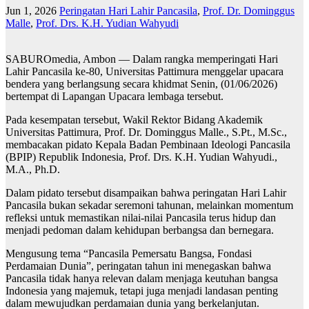
Jun 1, 2026
Peringatan Hari Lahir Pancasila
,
Prof. Dr. Dominggus
Malle
,
Prof. Drs. K.H. Yudian Wahyudi
SABUROmedia, Ambon — Dalam rangka memperingati Hari
Lahir Pancasila ke-80, Universitas Pattimura menggelar upacara
bendera yang berlangsung secara khidmat Senin, (01/06/2026)
bertempat di Lapangan Upacara lembaga tersebut.
Pada kesempatan tersebut, Wakil Rektor Bidang Akademik
Universitas Pattimura, Prof. Dr. Dominggus Malle., S.Pt., M.Sc.,
membacakan pidato Kepala Badan Pembinaan Ideologi Pancasila
(BPIP) Republik Indonesia, Prof. Drs. K.H. Yudian Wahyudi.,
M.A., Ph.D.
Dalam pidato tersebut disampaikan bahwa peringatan Hari Lahir
Pancasila bukan sekadar seremoni tahunan, melainkan momentum
refleksi untuk memastikan nilai-nilai Pancasila terus hidup dan
menjadi pedoman dalam kehidupan berbangsa dan bernegara.
Mengusung tema “Pancasila Pemersatu Bangsa, Fondasi
Perdamaian Dunia”, peringatan tahun ini menegaskan bahwa
Pancasila tidak hanya relevan dalam menjaga keutuhan bangsa
Indonesia yang majemuk, tetapi juga menjadi landasan penting
dalam mewujudkan perdamaian dunia yang berkelanjutan.