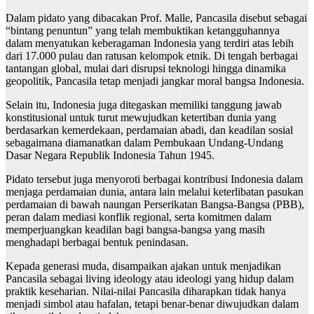
Dalam pidato yang dibacakan Prof. Malle, Pancasila disebut sebagai
“bintang penuntun” yang telah membuktikan ketangguhannya
dalam menyatukan keberagaman Indonesia yang terdiri atas lebih
dari 17.000 pulau dan ratusan kelompok etnik. Di tengah berbagai
tantangan global, mulai dari disrupsi teknologi hingga dinamika
geopolitik, Pancasila tetap menjadi jangkar moral bangsa Indonesia.
Selain itu, Indonesia juga ditegaskan memiliki tanggung jawab
konstitusional untuk turut mewujudkan ketertiban dunia yang
berdasarkan kemerdekaan, perdamaian abadi, dan keadilan sosial
sebagaimana diamanatkan dalam Pembukaan Undang-Undang
Dasar Negara Republik Indonesia Tahun 1945.
Pidato tersebut juga menyoroti berbagai kontribusi Indonesia dalam
menjaga perdamaian dunia, antara lain melalui keterlibatan pasukan
perdamaian di bawah naungan Perserikatan Bangsa-Bangsa (PBB),
peran dalam mediasi konflik regional, serta komitmen dalam
memperjuangkan keadilan bagi bangsa-bangsa yang masih
menghadapi berbagai bentuk penindasan.
Kepada generasi muda, disampaikan ajakan untuk menjadikan
Pancasila sebagai living ideology atau ideologi yang hidup dalam
praktik keseharian. Nilai-nilai Pancasila diharapkan tidak hanya
menjadi simbol atau hafalan, tetapi benar-benar diwujudkan dalam