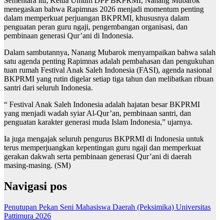
Sementara itu, Ketua Umum DPP BKPRMI, Nanang Mubarok
menegaskan bahwa Rapimnas 2026 menjadi momentum penting
dalam memperkuat perjuangan BKPRMI, khususnya dalam
penguatan peran guru ngaji, pengembangan organisasi, dan
pembinaan generasi Qur’ani di Indonesia.
Dalam sambutannya, Nanang Mubarok menyampaikan bahwa salah
satu agenda penting Rapimnas adalah pembahasan dan pengukuhan
tuan rumah Festival Anak Saleh Indonesia (FASI), agenda nasional
BKPRMI yang rutin digelar setiap tiga tahun dan melibatkan ribuan
santri dari seluruh Indonesia.
“ Festival Anak Saleh Indonesia adalah hajatan besar BKPRMI
yang menjadi wadah syiar Al-Qur’an, pembinaan santri, dan
penguatan karakter generasi muda Islam Indonesia,” ujarnya.
Ia juga mengajak seluruh pengurus BKPRMI di Indonesia untuk
terus memperjuangkan kepentingan guru ngaji dan memperkuat
gerakan dakwah serta pembinaan generasi Qur’ani di daerah
masing-masing. (SM)
Navigasi pos
Penutupan Pekan Seni Mahasiswa Daerah (Peksimika) Universitas
Pattimura 2026