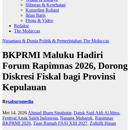
Hiburan & Kesehatan
Konseling Rohani
Iklan Baris
Fhoto & Video
Redaksi
The Moluccas
Nusantara & Dunia
Politik & Pemerintahan
The Moluccas
BKPRMI Maluku Hadiri
Forum Rapimnas 2026, Dorong
Diskresi Fiskal bagi Provinsi
Kepulauan
By
saburomedia
Mei 14, 2026
Ahmad Ilham Sipahutar
,
Datuk Said Aldi Al Idrus
,
Festival Anak Saleh Indonesia
,
Nanang Mubarok
,
Rapimnas
BKPRMI 2026
,
Tuan Rumah FASI XIII 2027
,
Zulkifli Hasan