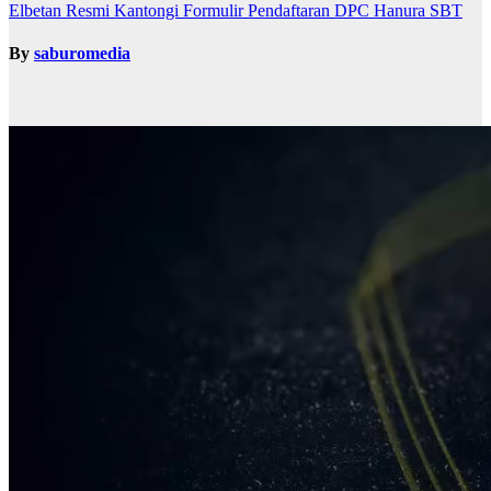
Elbetan Resmi Kantongi Formulir Pendaftaran DPC Hanura SBT
By
saburomedia