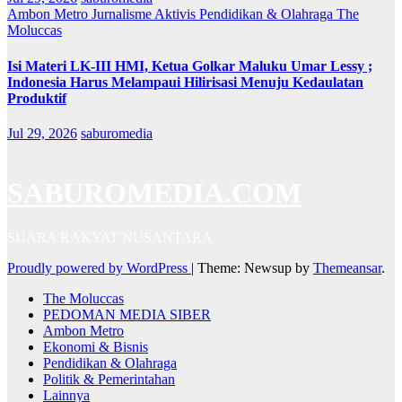
Ambon Metro
Jurnalisme Aktivis
Pendidikan & Olahraga
The
Moluccas
Isi Materi LK-III HMI, Ketua Golkar Maluku Umar Lessy ;
Indonesia Harus Melampaui Hilirisasi Menuju Kedaulatan
Produktif
Jul 29, 2026
saburomedia
SABUROMEDIA.COM
SUARA RAKYAT NUSANTARA
Proudly powered by WordPress
|
Theme: Newsup by
Themeansar
.
The Moluccas
PEDOMAN MEDIA SIBER
Ambon Metro
Ekonomi & Bisnis
Pendidikan & Olahraga
Politik & Pemerintahan
Lainnya