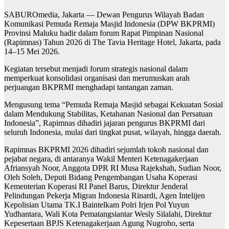
SABUROmedia, Jakarta — Dewan Pengurus Wilayah Badan
Komunikasi Pemuda Remaja Masjid Indonesia (DPW BKPRMI)
Provinsi Maluku hadir dalam forum Rapat Pimpinan Nasional
(Rapimnas) Tahun 2026 di The Tavia Heritage Hotel, Jakarta, pada
14–15 Mei 2026.
Kegiatan tersebut menjadi forum strategis nasional dalam
memperkuat konsolidasi organisasi dan merumuskan arah
perjuangan BKPRMI menghadapi tantangan zaman.
Mengusung tema “Pemuda Remaja Masjid sebagai Kekuatan Sosial
dalam Mendukung Stabilitas, Ketahanan Nasional dan Persatuan
Indonesia”, Rapimnas dihadiri jajaran pengurus BKPRMI dari
seluruh Indonesia, mulai dari tingkat pusat, wilayah, hingga daerah.
Rapimnas BKPRMI 2026 dihadiri sejumlah tokoh nasional dan
pejabat negara, di antaranya Wakil Menteri Ketenagakerjaan
Afriansyah Noor, Anggota DPR RI Musa Rajekshah, Sudian Noor,
Oleh Soleh, Deputi Bidang Pengembangan Usaha Koperasi
Kementerian Koperasi RI Panel Barus, Direktur Jenderal
Pelindungan Pekerja Migran Indonesia Rinardi, Agen Intelijen
Kepolisian Utama TK.I Baintelkam Polri Irjen Pol Yuyun
Yudhantara, Wali Kota Pematangsiantar Wesly Silalahi, Direktur
Kepesertaan BPJS Ketenagakerjaan Agung Nugroho, serta