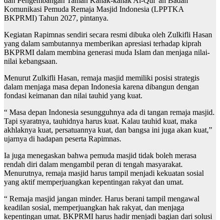
dan Pengembangan Taman Kanak-kanak Al-Qur’an Badan
Komunikasi Pemuda Remaja Masjid Indonesia (LPPTKA
BKPRMI) Tahun 2027, pintanya.
Kegiatan Rapimnas sendiri secara resmi dibuka oleh Zulkifli Hasan
yang dalam sambutannya memberikan apresiasi terhadap kiprah
BKPRMI dalam membina generasi muda Islam dan menjaga nilai-
nilai kebangsaan.
Menurut Zulkifli Hasan, remaja masjid memiliki posisi strategis
dalam menjaga masa depan Indonesia karena dibangun dengan
fondasi keimanan dan nilai tauhid yang kuat.
“ Masa depan Indonesia sesungguhnya ada di tangan remaja masjid.
Tapi syaratnya, tauhidnya harus kuat. Kalau tauhid kuat, maka
akhlaknya kuat, persatuannya kuat, dan bangsa ini juga akan kuat,”
ujarnya di hadapan peserta Rapimnas.
Ia juga menegaskan bahwa pemuda masjid tidak boleh merasa
rendah diri dalam mengambil peran di tengah masyarakat.
Menurutnya, remaja masjid harus tampil menjadi kekuatan sosial
yang aktif memperjuangkan kepentingan rakyat dan umat.
“ Remaja masjid jangan minder. Harus berani tampil mengawal
keadilan sosial, memperjuangkan hak rakyat, dan menjaga
kepentingan umat. BKPRMI harus hadir menjadi bagian dari solusi