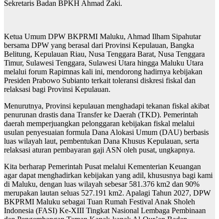
Sekretaris Badan BPKH Ahmad Zaki.
Ketua Umum DPW BKPRMI Maluku, Ahmad Ilham Sipahutar
bersama DPW yang berasal dari Provinsi Kepulauan, Bangka
Belitung, Kepulauan Riau, Nusa Tenggara Barat, Nusa Tenggara
Timur, Sulawesi Tenggara, Sulawesi Utara hingga Maluku Utara
melalui forum Rapimnas kali ini, mendorong hadirnya kebijakan
Presiden Prabowo Subianto terkait toleransi diskresi fiskal dan
relaksasi bagi Provinsi Kepulauan.
Menurutnya, Provinsi kepulauan menghadapi tekanan fiskal akibat
penurunan drastis dana Transfer ke Daerah (TKD). Pemerintah
daerah memperjuangkan pelonggaran kebijakan fiskal melalui
usulan penyesuaian formula Dana Alokasi Umum (DAU) berbasis
luas wilayah laut, pembentukan Dana Khusus Kepulauan, serta
relaksasi aturan pembayaran gaji ASN oleh pusat, ungkapnya.
Kita berharap Pemerintah Pusat melalui Kementerian Keuangan
agar dapat menghadirkan kebijakan yang adil, khususnya bagi kami
di Maluku, dengan luas wilayah sebesar 581.376 km2 dan 90%
merupakan lautan seluas 527.191 km2. Apalagi Tahun 2027, DPW
BKPRMI Maluku sebagai Tuan Rumah Festival Anak Sholeh
Indonesia (FASI) Ke-XIII Tingkat Nasional Lembaga Pembinaan