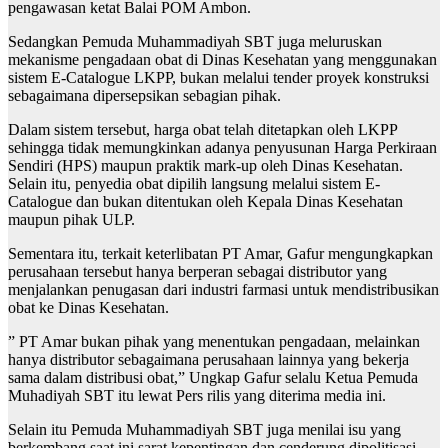
pengawasan ketat Balai POM Ambon.
Sedangkan Pemuda Muhammadiyah SBT juga meluruskan
mekanisme pengadaan obat di Dinas Kesehatan yang menggunakan
sistem E-Catalogue LKPP, bukan melalui tender proyek konstruksi
sebagaimana dipersepsikan sebagian pihak.
Dalam sistem tersebut, harga obat telah ditetapkan oleh LKPP
sehingga tidak memungkinkan adanya penyusunan Harga Perkiraan
Sendiri (HPS) maupun praktik mark-up oleh Dinas Kesehatan.
Selain itu, penyedia obat dipilih langsung melalui sistem E-
Catalogue dan bukan ditentukan oleh Kepala Dinas Kesehatan
maupun pihak ULP.
Sementara itu, terkait keterlibatan PT Amar, Gafur mengungkapkan
perusahaan tersebut hanya berperan sebagai distributor yang
menjalankan penugasan dari industri farmasi untuk mendistribusikan
obat ke Dinas Kesehatan.
” PT Amar bukan pihak yang menentukan pengadaan, melainkan
hanya distributor sebagaimana perusahaan lainnya yang bekerja
sama dalam distribusi obat,” Ungkap Gafur selalu Ketua Pemuda
Muhadiyah SBT itu lewat Pers rilis yang diterima media ini.
Selain itu Pemuda Muhammadiyah SBT juga menilai isu yang
berkembang saat ini sarat kepentingan dan cenderung dipolitisasi