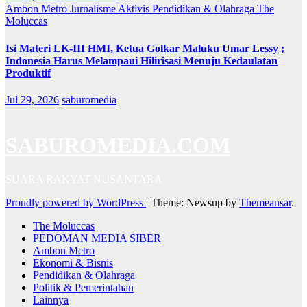
Ambon Metro
Jurnalisme Aktivis
Pendidikan & Olahraga
The
Moluccas
Isi Materi LK-III HMI, Ketua Golkar Maluku Umar Lessy ;
Indonesia Harus Melampaui Hilirisasi Menuju Kedaulatan
Produktif
Jul 29, 2026
saburomedia
SABUROMEDIA.COM
SUARA RAKYAT NUSANTARA
Proudly powered by WordPress
|
Theme: Newsup by
Themeansar
.
The Moluccas
PEDOMAN MEDIA SIBER
Ambon Metro
Ekonomi & Bisnis
Pendidikan & Olahraga
Politik & Pemerintahan
Lainnya