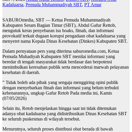
Kadaluarsa
,
Pemuda Muhammadiyah SBT
,
PT Amar
SABUROmedia, SBT — Ketua Pemuda Muhammadiyah
Kabupaten Seram Bagian Timur (SBT), Abdul Gafur Rettob,
mengutuk keras penyebaran isu hoaks, fitnah, dan informasi
provokatif terkait dugaan korupsi pengadaan obat kadaluarsa yang
menyeret nama Kepala Dinas Kesehatan (Dinkes) Kabupaten SBT.
Dalam pernyataan pers yang diterima saburomedia.com, Ketua
Pemuda Muhadiyah Kabupaten SBT menilai informasi yang
beredar di tengah masyarakat tidak berdasar dan berpotensi
menimbulkan keresahan publik serta mencederai marwah pelayanan
kesehatan di daerah.
” Tidak boleh ada pihak yang sengaja menggiring opini publik
dengan menyebarkan fitnah dan informasi yang belum terbukti
kebenarannya, ungkap Gafur Retob Pada media ini, Kamis
(07/05/2026)
Selain itu, Retob menjelaskan hingga saat ini tidak ditemukan
adanya obat kadaluarsa yang didistribusikan Dinas Kesehatan SBT
ke seluruh puskesmas di wilayah tersebut.
Menurutnya, seluruh proses distribusi obat berada di bawah