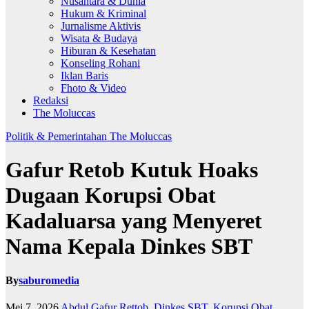
Nusantara & Dunia
Hukum & Kriminal
Jurnalisme Aktivis
Wisata & Budaya
Hiburan & Kesehatan
Konseling Rohani
Iklan Baris
Fhoto & Video
Redaksi
The Moluccas
Politik & Pemerintahan
The Moluccas
Gafur Retob Kutuk Hoaks
Dugaan Korupsi Obat
Kadaluarsa yang Menyeret
Nama Kepala Dinkes SBT
By
saburomedia
Mei 7, 2026
Abdul Gafur Rettob
,
Dinkes SBT
,
Korupsi Obat