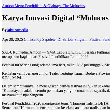
Ambon Metro
Pendidikan & Olahraga
The Moluccas
Karya Inovasi Digital “Moluca
By
saburomedia
Apr 28, 2026
Chrissandy Sapulete
,
Dr Sarlota Singerin
,
Festival Pen
SABUROmedia, Ambon — SMA Laboratorium Universitas Pattimura 
merupakan bagian dari Festival Pendidikan Tahun 2026.
Festival ini berlangsung selama lima hari, mulai 28 April hingga 2
Kegiatan yang berlangsung di Teater Tertutup Taman Budaya Provins
S.Pd., M.Pd.
Dalam sambutannya, ia menegaskan bahwa festival ini bukan sekadar a
“Kebudayaan adalah cermin peradaban yang memuat nilai, sejarah, dan 
masyarakat,” ujar Singerin.
Festival Pendidikan 2026 mengusung tema “Harmoni Talenta BETA”, ya
Sementara “Harmoni” mencerminkan keselarasan antara tradisi dan inov