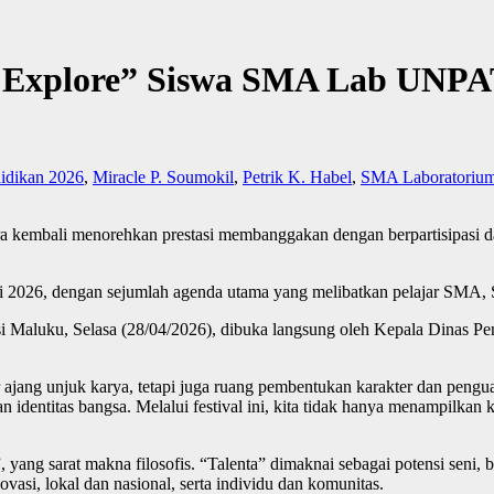
s Explore” Siswa SMA Lab UNPA
didikan 2026
,
Miracle P. Soumokil
,
Petrik K. Habel
,
SMA Laboratorium 
kembali menorehkan prestasi membanggakan dengan berpartisipas
 Mei 2026, dengan sejumlah agenda utama yang melibatkan pelajar SMA
i Maluku, Selasa (28/04/2026), dibuka langsung oleh Kepala Dinas Pen
jang unjuk karya, tetapi juga ruang pembentukan karakter dan penguat
identitas bangsa. Melalui festival ini, kita tidak hanya menampilkan k
ng sarat makna filosofis. “Talenta” dimaknai sebagai potensi seni, b
asi, lokal dan nasional, serta individu dan komunitas.