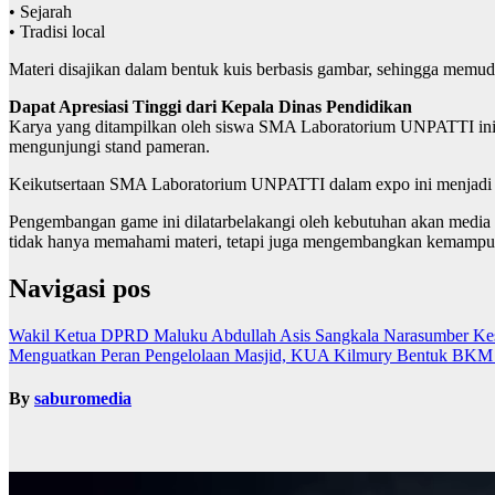
• Sejarah
• Tradisi local
Materi disajikan dalam bentuk kuis berbasis gambar, sehingga mem
Dapat Apresiasi Tinggi dari Kepala Dinas Pendidikan
Karya yang ditampilkan oleh siswa SMA Laboratorium UNPATTI ini me
mengunjungi stand pameran.
Keikutsertaan SMA Laboratorium UNPATTI dalam expo ini menjadi bu
Pengembangan game ini dilatarbelakangi oleh kebutuhan akan media pe
tidak hanya memahami materi, tetapi juga mengembangkan kemampuan b
Navigasi pos
Wakil Ketua DPRD Maluku Abdullah Asis Sangkala Narasumber Kes
Menguatkan Peran Pengelolaan Masjid, KUA Kilmury Bentuk BKM S
By
saburomedia