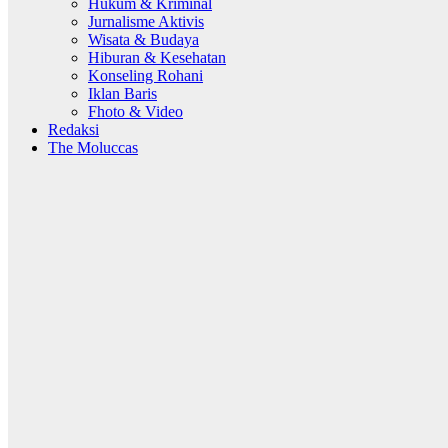
Hukum & Kriminal
Jurnalisme Aktivis
Wisata & Budaya
Hiburan & Kesehatan
Konseling Rohani
Iklan Baris
Fhoto & Video
Redaksi
The Moluccas