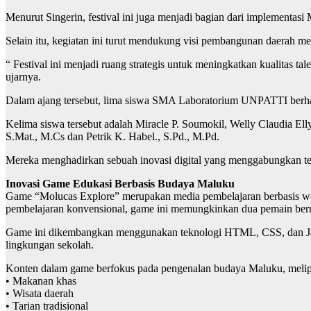
Menurut Singerin, festival ini juga menjadi bagian dari implemen
Selain itu, kegiatan ini turut mendukung visi pembangunan daerah 
“ Festival ini menjadi ruang strategis untuk meningkatkan kualitas t
ujarnya.
Dalam ajang tersebut, lima siswa SMA Laboratorium UNPATTI berhasi
Kelima siswa tersebut adalah Miracle P. Soumokil, Welly Claudia El
S.Mat., M.Cs dan Petrik K. Habel., S.Pd., M.Pd.
Mereka menghadirkan sebuah inovasi digital yang menggabungkan tekn
Inovasi Game Edukasi Berbasis Budaya Maluku
Game “Molucas Explore” merupakan media pembelajaran berbasis web
pembelajaran konvensional, game ini memungkinkan dua pemain berma
Game ini dikembangkan menggunakan teknologi HTML, CSS, dan JavaSc
lingkungan sekolah.
Konten dalam game berfokus pada pengenalan budaya Maluku, melip
• Makanan khas
• Wisata daerah
• Tarian tradisional