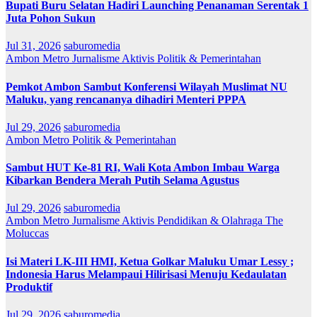
Bupati Buru Selatan Hadiri Launching Penanaman Serentak 1
Juta Pohon Sukun
Jul 31, 2026
saburomedia
Ambon Metro
Jurnalisme Aktivis
Politik & Pemerintahan
Pemkot Ambon Sambut Konferensi Wilayah Muslimat NU
Maluku, yang rencananya dihadiri Menteri PPPA
Jul 29, 2026
saburomedia
Ambon Metro
Politik & Pemerintahan
Sambut HUT Ke-81 RI, Wali Kota Ambon Imbau Warga
Kibarkan Bendera Merah Putih Selama Agustus
Jul 29, 2026
saburomedia
Ambon Metro
Jurnalisme Aktivis
Pendidikan & Olahraga
The
Moluccas
Isi Materi LK-III HMI, Ketua Golkar Maluku Umar Lessy ;
Indonesia Harus Melampaui Hilirisasi Menuju Kedaulatan
Produktif
Jul 29, 2026
saburomedia