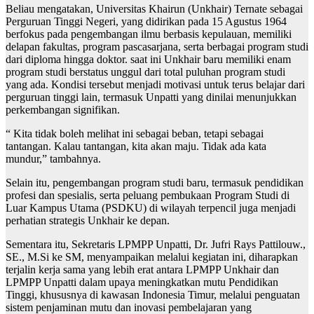
Beliau mengatakan, Universitas Khairun (Unkhair) Ternate sebagai
Perguruan Tinggi Negeri, yang didirikan pada 15 Agustus 1964
berfokus pada pengembangan ilmu berbasis kepulauan, memiliki
delapan fakultas, program pascasarjana, serta berbagai program studi
dari diploma hingga doktor. saat ini Unkhair baru memiliki enam
program studi berstatus unggul dari total puluhan program studi
yang ada. Kondisi tersebut menjadi motivasi untuk terus belajar dari
perguruan tinggi lain, termasuk Unpatti yang dinilai menunjukkan
perkembangan signifikan.
“ Kita tidak boleh melihat ini sebagai beban, tetapi sebagai
tantangan. Kalau tantangan, kita akan maju. Tidak ada kata
mundur,” tambahnya.
Selain itu, pengembangan program studi baru, termasuk pendidikan
profesi dan spesialis, serta peluang pembukaan Program Studi di
Luar Kampus Utama (PSDKU) di wilayah terpencil juga menjadi
perhatian strategis Unkhair ke depan.
Sementara itu, Sekretaris LPMPP Unpatti, Dr. Jufri Rays Pattilouw.,
SE., M.Si ke SM, menyampaikan melalui kegiatan ini, diharapkan
terjalin kerja sama yang lebih erat antara LPMPP Unkhair dan
LPMPP Unpatti dalam upaya meningkatkan mutu Pendidikan
Tinggi, khususnya di kawasan Indonesia Timur, melalui penguatan
sistem penjaminan mutu dan inovasi pembelajaran yang