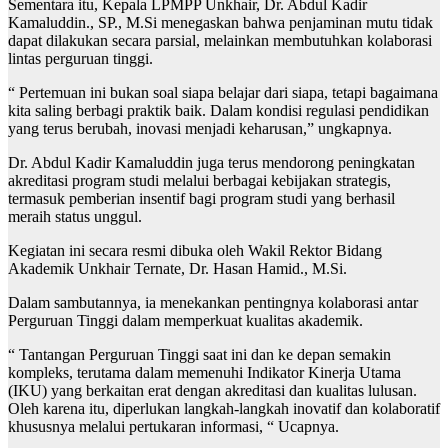
Sementara itu, Kepala LPMPP Unkhair, Dr. Abdul Kadir
Kamaluddin., SP., M.Si menegaskan bahwa penjaminan mutu tidak
dapat dilakukan secara parsial, melainkan membutuhkan kolaborasi
lintas perguruan tinggi.
“ Pertemuan ini bukan soal siapa belajar dari siapa, tetapi bagaimana
kita saling berbagi praktik baik. Dalam kondisi regulasi pendidikan
yang terus berubah, inovasi menjadi keharusan,” ungkapnya.
Dr. Abdul Kadir Kamaluddin juga terus mendorong peningkatan
akreditasi program studi melalui berbagai kebijakan strategis,
termasuk pemberian insentif bagi program studi yang berhasil
meraih status unggul.
Kegiatan ini secara resmi dibuka oleh Wakil Rektor Bidang
Akademik Unkhair Ternate, Dr. Hasan Hamid., M.Si.
Dalam sambutannya, ia menekankan pentingnya kolaborasi antar
Perguruan Tinggi dalam memperkuat kualitas akademik.
“ Tantangan Perguruan Tinggi saat ini dan ke depan semakin
kompleks, terutama dalam memenuhi Indikator Kinerja Utama
(IKU) yang berkaitan erat dengan akreditasi dan kualitas lulusan.
Oleh karena itu, diperlukan langkah-langkah inovatif dan kolaboratif
khususnya melalui pertukaran informasi, “ Ucapnya.