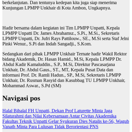
berkelanjutan. Dan tentunya kedepan kita juga siap menerima
Kunjungan LPMPP Unkhair di Kota Ambon, Ungkapnya.
Hadir bersama dalam kegiatan ini Tim LPMPP Unpatti, Kepala
LPMPP Unpatti Dr. James Abrahamsz., S.Pi., M.Si., Sekretaris
LPMPP Unpatti, Dr. Jufri Rays Pattilouw., SE., M.Si serta Staf Jelni
Pinki Wenur., S.Pi dan Indah Sangadji., S.Kom.
Sedangkan dari pihak LPMPP Unkhair Ternate hadir Wakil Rektor
bidang Akademik, Dr. Hasan Hamid., M.Si, Kepala LPMPP Dr.
Abdul Kadir Kamaluddin., S.P., M.Si, Direktur Pascasarjana
Unkhair, Dr. Abdul Gaus., ST., MT, Kepala Pusat Data dan
informasi Prof. Dr. Ramli Hadun., SP., M.Si, Sekretaris LPMPP
Unkhair, Dr. Rusman Rasyid dan Kasubbag TU LPMPP Unkhair,
Mohammad Aswar., S.Pd (SM)
Navigasi pos
Halal Bihalal FH Unpatti, Dekan Prof Laturette Minta Jaga
Silaturahmi dan Nilai Kebersamaan Antar Civitas Akademika
Fakultas Teknik Unpatti Gelar Syukuran Dies Natalis ke-56, Wagub
Vanath Minta Para Lulusan Tidak Berorientasi PNS