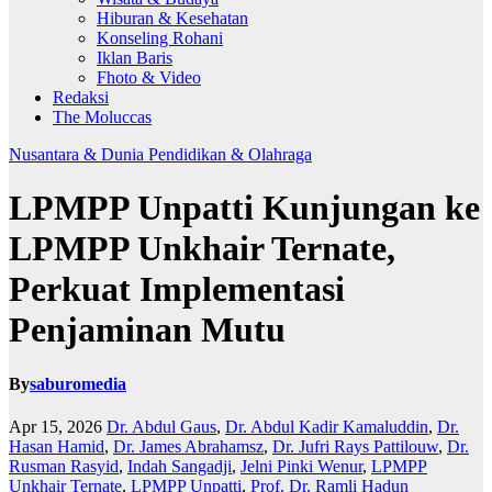
Hiburan & Kesehatan
Konseling Rohani
Iklan Baris
Fhoto & Video
Redaksi
The Moluccas
Nusantara & Dunia
Pendidikan & Olahraga
LPMPP Unpatti Kunjungan ke
LPMPP Unkhair Ternate,
Perkuat Implementasi
Penjaminan Mutu
By
saburomedia
Apr 15, 2026
Dr. Abdul Gaus
,
Dr. Abdul Kadir Kamaluddin
,
Dr.
Hasan Hamid
,
Dr. James Abrahamsz
,
Dr. Jufri Rays Pattilouw
,
Dr.
Rusman Rasyid
,
Indah Sangadji
,
Jelni Pinki Wenur
,
LPMPP
Unkhair Ternate
,
LPMPP Unpatti
,
Prof. Dr. Ramli Hadun