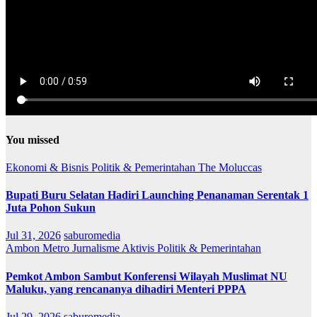
You missed
Ekonomi & Bisnis
Politik & Pemerintahan
The Moluccas
Bupati Buru Selatan Hadiri Launching Penanaman Serentak 1
Juta Pohon Sukun
Jul 31, 2026
saburomedia
Ambon Metro
Jurnalisme Aktivis
Politik & Pemerintahan
Pemkot Ambon Sambut Konferensi Wilayah Muslimat NU
Maluku, yang rencananya dihadiri Menteri PPPA
Jul 29, 2026
saburomedia