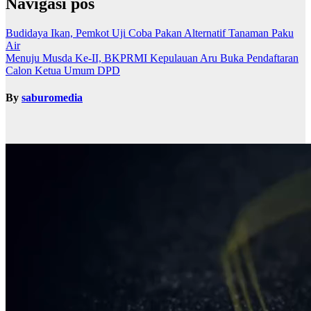
Navigasi pos
Budidaya Ikan, Pemkot Uji Coba Pakan Alternatif Tanaman Paku
Air
Menuju Musda Ke-II, BKPRMI Kepulauan Aru Buka Pendaftaran
Calon Ketua Umum DPD
By
saburomedia