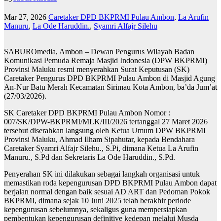
Mar 27, 2026
Caretaker DPD BKPRMI Pulau Ambon
,
La Arufin
Manuru
,
La Ode Haruddin.
,
Syamri Alfajr Silehu
SABUROmedia, Ambon – Dewan Pengurus Wilayah Badan
Komunikasi Pemuda Remaja Masjid Indonesia (DPW BKPRMI)
Provinsi Maluku resmi menyerahkan Surat Keputusan (SK)
Caretaker Pengurus DPD BKPRMI Pulau Ambon di Masjid Agung
An-Nur Batu Merah Kecamatan Sirimau Kota Ambon, ba’da Jum’at
(27/03/2026).
SK Caretaker DPD BKPRMI Pulau Ambon Nomor :
007/SK/DPW-BKPRMI/MLK/III/2026 tertanggal 27 Maret 2026
tersebut diserahkan langsung oleh Ketua Umum DPW BKPRMI
Provinsi Maluku, Ahmad Ilham Sipahutar, kepada Bendahara
Caretaker Syamri Alfajr Silehu., S.Pi, dimana Ketua La Arufin
Manuru., S.Pd dan Sekretaris La Ode Haruddin., S.Pd.
Penyerahan SK ini dilakukan sebagai langkah organisasi untuk
memastikan roda kepengurusan DPD BKPRMI Pulau Ambon dapat
berjalan normal dengan baik sesuai AD ART dan Pedoman Pokok
BKPRMI, dimana sejak 10 Juni 2025 telah berakhir periode
kepengurusan sebelumnya, sekaligus guna mempersiapkan
pembentukan kepengurusan definitive kedepan melalui Musda