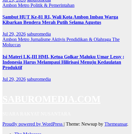
Ambon Metro
Politik & Pemerintahan
Sambut HUT Ke-81 RI, Wali Kota Ambon Imbau Warga
Kibarkan Bendera Merah Putih Selama Agustus
Jul 29, 2026
saburomedia
Ambon Metro
Jurnalisme Aktivis
Pendidikan & Olahraga
The
Moluccas
Isi Materi LK-III HMI, Ketua Golkar Maluku Umar Lessy ;
Indonesia Harus Melampaui Hilirisasi Menuju Kedaulatan
Produktif
Jul 29, 2026
saburomedia
SABUROMEDIA.COM
SUARA RAKYAT NUSANTARA
Proudly powered by WordPress
|
Theme: Newsup by
Themeansar
.