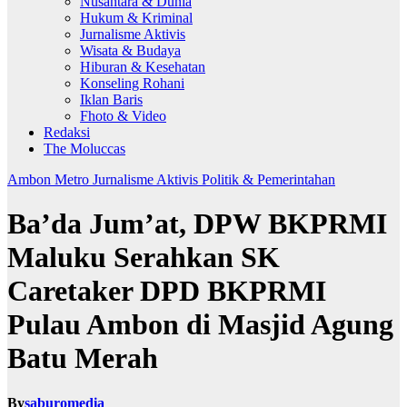
Nusantara & Dunia
Hukum & Kriminal
Jurnalisme Aktivis
Wisata & Budaya
Hiburan & Kesehatan
Konseling Rohani
Iklan Baris
Fhoto & Video
Redaksi
The Moluccas
Ambon Metro
Jurnalisme Aktivis
Politik & Pemerintahan
Ba’da Jum’at, DPW BKPRMI
Maluku Serahkan SK
Caretaker DPD BKPRMI
Pulau Ambon di Masjid Agung
Batu Merah
By
saburomedia