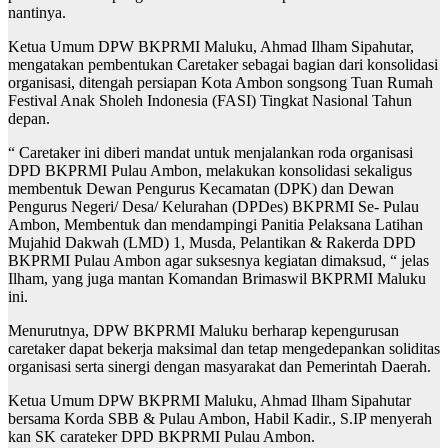
nantinya.
Ketua Umum DPW BKPRMI Maluku, Ahmad Ilham Sipahutar,
mengatakan pembentukan Caretaker sebagai bagian dari konsolidasi
organisasi, ditengah persiapan Kota Ambon songsong Tuan Rumah
Festival Anak Sholeh Indonesia (FASI) Tingkat Nasional Tahun
depan.
“ Caretaker ini diberi mandat untuk menjalankan roda organisasi
DPD BKPRMI Pulau Ambon, melakukan konsolidasi sekaligus
membentuk Dewan Pengurus Kecamatan (DPK) dan Dewan
Pengurus Negeri/ Desa/ Kelurahan (DPDes) BKPRMI Se- Pulau
Ambon, Membentuk dan mendampingi Panitia Pelaksana Latihan
Mujahid Dakwah (LMD) 1, Musda, Pelantikan & Rakerda DPD
BKPRMI Pulau Ambon agar suksesnya kegiatan dimaksud, “ jelas
Ilham, yang juga mantan Komandan Brimaswil BKPRMI Maluku
ini.
Menurutnya, DPW BKPRMI Maluku berharap kepengurusan
caretaker dapat bekerja maksimal dan tetap mengedepankan soliditas
organisasi serta sinergi dengan masyarakat dan Pemerintah Daerah.
Ketua Umum DPW BKPRMI Maluku, Ahmad Ilham Sipahutar
bersama Korda SBB & Pulau Ambon, Habil Kadir., S.IP menyerah
kan SK carateker DPD BKPRMI Pulau Ambon.