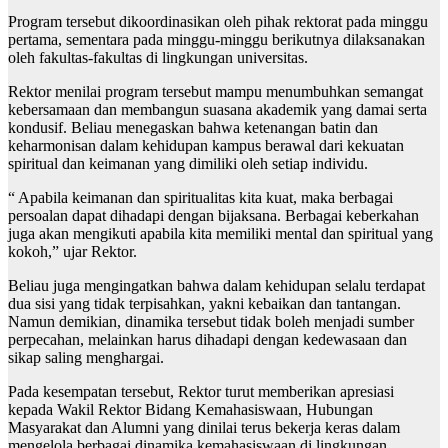
Program tersebut dikoordinasikan oleh pihak rektorat pada minggu
pertama, sementara pada minggu-minggu berikutnya dilaksanakan
oleh fakultas-fakultas di lingkungan universitas.
Rektor menilai program tersebut mampu menumbuhkan semangat
kebersamaan dan membangun suasana akademik yang damai serta
kondusif. Beliau menegaskan bahwa ketenangan batin dan
keharmonisan dalam kehidupan kampus berawal dari kekuatan
spiritual dan keimanan yang dimiliki oleh setiap individu.
“ Apabila keimanan dan spiritualitas kita kuat, maka berbagai
persoalan dapat dihadapi dengan bijaksana. Berbagai keberkahan
juga akan mengikuti apabila kita memiliki mental dan spiritual yang
kokoh,” ujar Rektor.
Beliau juga mengingatkan bahwa dalam kehidupan selalu terdapat
dua sisi yang tidak terpisahkan, yakni kebaikan dan tantangan.
Namun demikian, dinamika tersebut tidak boleh menjadi sumber
perpecahan, melainkan harus dihadapi dengan kedewasaan dan
sikap saling menghargai.
Pada kesempatan tersebut, Rektor turut memberikan apresiasi
kepada Wakil Rektor Bidang Kemahasiswaan, Hubungan
Masyarakat dan Alumni yang dinilai terus bekerja keras dalam
mengelola berbagai dinamika kemahasiswaan di lingkungan