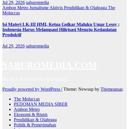
Jul 29, 2026
saburomedia
Ambon Metro
Jurnalisme Aktivis
Pendidikan & Olahraga
The
Moluccas
Isi Materi LK-III HMI, Ketua Golkar Maluku Umar Lessy ;
Indonesia Harus Melampaui Hilirisasi Menuju Kedaulatan
Produktif
Jul 29, 2026
saburomedia
SABUROMEDIA.COM
SUARA RAKYAT NUSANTARA
Proudly powered by WordPress
|
Theme: Newsup by
Themeansar
.
The Moluccas
PEDOMAN MEDIA SIBER
Ambon Metro
Ekonomi & Bisnis
Pendidikan & Olahraga
Politik & Pemerintahan