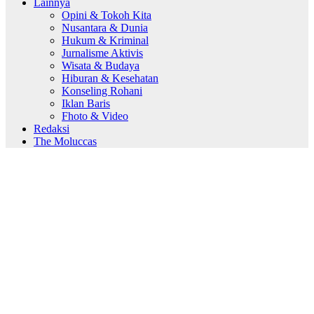
Lainnya
Opini & Tokoh Kita
Nusantara & Dunia
Hukum & Kriminal
Jurnalisme Aktivis
Wisata & Budaya
Hiburan & Kesehatan
Konseling Rohani
Iklan Baris
Fhoto & Video
Redaksi
The Moluccas