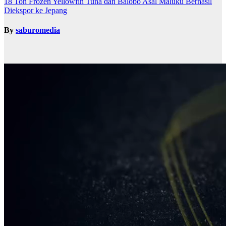
18 Ton Frozen Yellowfin Tuna dan Balobo Asal Maluku Berhasil
Diekspor ke Jepang
By
saburomedia