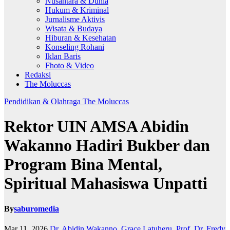
Nusantara & Dunia
Hukum & Kriminal
Jurnalisme Aktivis
Wisata & Budaya
Hiburan & Kesehatan
Konseling Rohani
Iklan Baris
Fhoto & Video
Redaksi
The Moluccas
Pendidikan & Olahraga
The Moluccas
Rektor UIN AMSA Abidin
Wakanno Hadiri Bukber dan
Program Bina Mental,
Spiritual Mahasiswa Unpatti
By
saburomedia
Mar 11, 2026
Dr. Abidin Wakanno
,
Grace Latuheru
,
Prof. Dr. Fredy