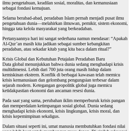
ilmu pengetahuan, keadilan sosial, moralitas, dan kemanusiaan
sebagai fondasi kemajuan.
Selama berabad-abad, peradaban Islam pernah menjadi pusat ilmu
pengetahuan dunia—melahirkan ilmuwan, pemikir, sistem ekonomi,
hingga tata kelola masyarakat yang berkeadaban.
Pertanyaannya hari ini sangat sederhana namun mendasar: “Apakah
Al-Qur’an masih kita jadikan sebagai sumber kebangkitan
peradaban, atau sekadar kitab yang kita baca dalam ritual?”
Krisis Global dan Kebutuhan Petajalan Peradaban Baru
Data global menunjukkan bahwa dunia sedang menghadapi krisis
multidimensi. Lebih dari 700 juta orang masih hidup dalam
kemiskinan ekstrem. Konflik di berbagai kawasan telah memicu
krisis kemanusiaan dan gelombang pengungsian terbesar dalam
sejarah modern. Ketegangan geopolitik global juga memicu
ketidakpastian ekonomi dan ancaman resesi dunia.
Pada saat yang sama, perubahan iklim memperburuk krisis pangan
dan memperdalam ketimpangan sosial global. Dunia sedang
menghadapi krisis ekonomi, krisis lingkungan, krisis moral, dan
krisis kepemimpinan sekaligus.
Dalam situasi seperti ini, umat manusia membutuhkan fondasi nilai