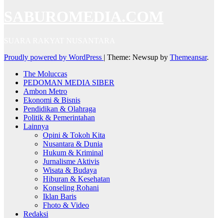
SABUROMEDIA.COM
SUARA RAKYAT NUSANTARA
Proudly powered by WordPress
|
Theme: Newsup by
Themeansar
.
The Moluccas
PEDOMAN MEDIA SIBER
Ambon Metro
Ekonomi & Bisnis
Pendidikan & Olahraga
Politik & Pemerintahan
Lainnya
Opini & Tokoh Kita
Nusantara & Dunia
Hukum & Kriminal
Jurnalisme Aktivis
Wisata & Budaya
Hiburan & Kesehatan
Konseling Rohani
Iklan Baris
Fhoto & Video
Redaksi