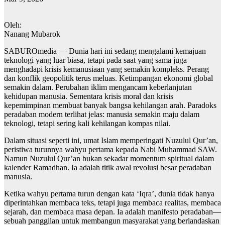
Oleh:
Nanang Mubarok
SABUROmedia — Dunia hari ini sedang mengalami kemajuan
teknologi yang luar biasa, tetapi pada saat yang sama juga
menghadapi krisis kemanusiaan yang semakin kompleks. Perang
dan konflik geopolitik terus meluas. Ketimpangan ekonomi global
semakin dalam. Perubahan iklim mengancam keberlanjutan
kehidupan manusia. Sementara krisis moral dan krisis
kepemimpinan membuat banyak bangsa kehilangan arah. Paradoks
peradaban modern terlihat jelas: manusia semakin maju dalam
teknologi, tetapi sering kali kehilangan kompas nilai.
Dalam situasi seperti ini, umat Islam memperingati Nuzulul Qur’an,
peristiwa turunnya wahyu pertama kepada Nabi Muhammad SAW.
Namun Nuzulul Qur’an bukan sekadar momentum spiritual dalam
kalender Ramadhan. Ia adalah titik awal revolusi besar peradaban
manusia.
Ketika wahyu pertama turun dengan kata ‘Iqra’, dunia tidak hanya
diperintahkan membaca teks, tetapi juga membaca realitas, membaca
sejarah, dan membaca masa depan. Ia adalah manifesto peradaban—
sebuah panggilan untuk membangun masyarakat yang berlandaskan