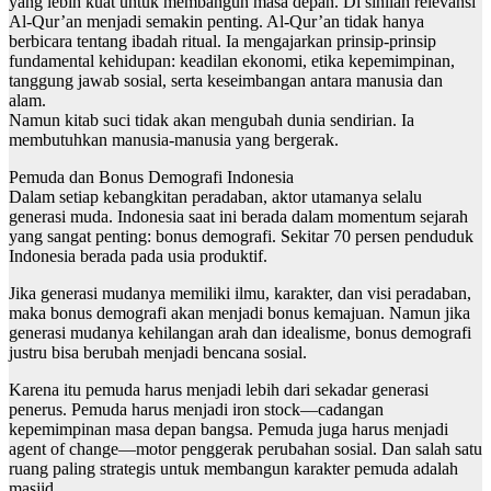
yang lebih kuat untuk membangun masa depan. Di sinilah relevansi
Al-Qur’an menjadi semakin penting. Al-Qur’an tidak hanya
berbicara tentang ibadah ritual. Ia mengajarkan prinsip-prinsip
fundamental kehidupan: keadilan ekonomi, etika kepemimpinan,
tanggung jawab sosial, serta keseimbangan antara manusia dan
alam.
Namun kitab suci tidak akan mengubah dunia sendirian. Ia
membutuhkan manusia-manusia yang bergerak.
Pemuda dan Bonus Demografi Indonesia
Dalam setiap kebangkitan peradaban, aktor utamanya selalu
generasi muda. Indonesia saat ini berada dalam momentum sejarah
yang sangat penting: bonus demografi. Sekitar 70 persen penduduk
Indonesia berada pada usia produktif.
Jika generasi mudanya memiliki ilmu, karakter, dan visi peradaban,
maka bonus demografi akan menjadi bonus kemajuan. Namun jika
generasi mudanya kehilangan arah dan idealisme, bonus demografi
justru bisa berubah menjadi bencana sosial.
Karena itu pemuda harus menjadi lebih dari sekadar generasi
penerus. Pemuda harus menjadi iron stock—cadangan
kepemimpinan masa depan bangsa. Pemuda juga harus menjadi
agent of change—motor penggerak perubahan sosial. Dan salah satu
ruang paling strategis untuk membangun karakter pemuda adalah
masjid.