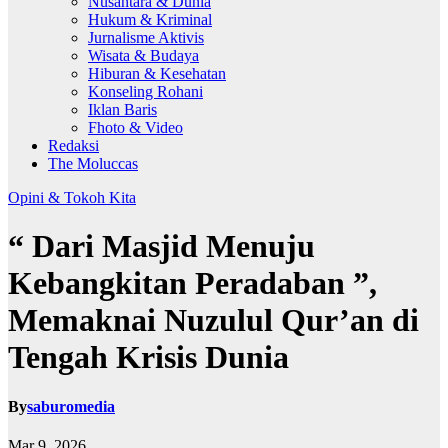
Nusantara & Dunia
Hukum & Kriminal
Jurnalisme Aktivis
Wisata & Budaya
Hiburan & Kesehatan
Konseling Rohani
Iklan Baris
Fhoto & Video
Redaksi
The Moluccas
Opini & Tokoh Kita
“ Dari Masjid Menuju
Kebangkitan Peradaban ”,
Memaknai Nuzulul Qur’an di
Tengah Krisis Dunia
By
saburomedia
Mar 9, 2026