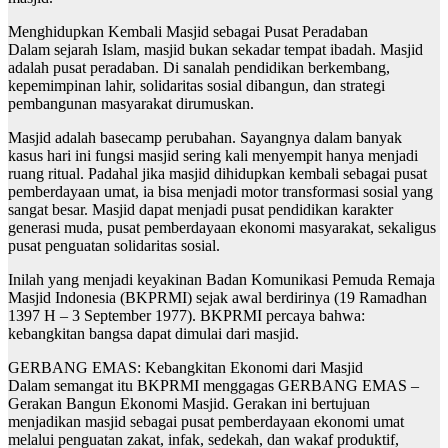
Menghidupkan Kembali Masjid sebagai Pusat Peradaban
Dalam sejarah Islam, masjid bukan sekadar tempat ibadah. Masjid
adalah pusat peradaban. Di sanalah pendidikan berkembang,
kepemimpinan lahir, solidaritas sosial dibangun, dan strategi
pembangunan masyarakat dirumuskan.
Masjid adalah basecamp perubahan. Sayangnya dalam banyak
kasus hari ini fungsi masjid sering kali menyempit hanya menjadi
ruang ritual. Padahal jika masjid dihidupkan kembali sebagai pusat
pemberdayaan umat, ia bisa menjadi motor transformasi sosial yang
sangat besar. Masjid dapat menjadi pusat pendidikan karakter
generasi muda, pusat pemberdayaan ekonomi masyarakat, sekaligus
pusat penguatan solidaritas sosial.
Inilah yang menjadi keyakinan Badan Komunikasi Pemuda Remaja
Masjid Indonesia (BKPRMI) sejak awal berdirinya (19 Ramadhan
1397 H – 3 September 1977). BKPRMI percaya bahwa:
kebangkitan bangsa dapat dimulai dari masjid.
GERBANG EMAS: Kebangkitan Ekonomi dari Masjid
Dalam semangat itu BKPRMI menggagas GERBANG EMAS –
Gerakan Bangun Ekonomi Masjid. Gerakan ini bertujuan
menjadikan masjid sebagai pusat pemberdayaan ekonomi umat
melalui penguatan zakat, infak, sedekah, dan wakaf produktif,