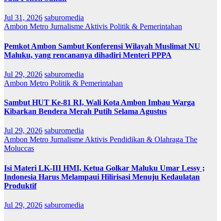
Jul 31, 2026
saburomedia
Ambon Metro
Jurnalisme Aktivis
Politik & Pemerintahan
Pemkot Ambon Sambut Konferensi Wilayah Muslimat NU
Maluku, yang rencananya dihadiri Menteri PPPA
Jul 29, 2026
saburomedia
Ambon Metro
Politik & Pemerintahan
Sambut HUT Ke-81 RI, Wali Kota Ambon Imbau Warga
Kibarkan Bendera Merah Putih Selama Agustus
Jul 29, 2026
saburomedia
Ambon Metro
Jurnalisme Aktivis
Pendidikan & Olahraga
The
Moluccas
Isi Materi LK-III HMI, Ketua Golkar Maluku Umar Lessy ;
Indonesia Harus Melampaui Hilirisasi Menuju Kedaulatan
Produktif
Jul 29, 2026
saburomedia