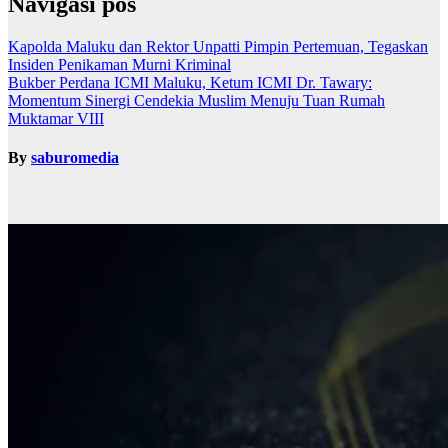
Navigasi pos
Kapolda Maluku dan Rektor Unpatti Pimpin Pertemuan, Tegaskan
Insiden Penikaman Murni Kriminal
Bukber Perdana ICMI Maluku, Ketum ICMI Dr. Tawary:
Momentum Sinergi Cendekia Muslim Menuju Tuan Rumah
Muktamar VIII
By
saburomedia