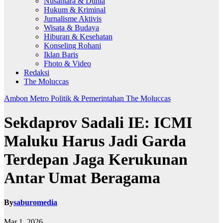
Nusantara & Dunia
Hukum & Kriminal
Jurnalisme Aktivis
Wisata & Budaya
Hiburan & Kesehatan
Konseling Rohani
Iklan Baris
Fhoto & Video
Redaksi
The Moluccas
Ambon Metro
Politik & Pemerintahan
The Moluccas
Sekdaprov Sadali IE: ICMI
Maluku Harus Jadi Garda
Terdepan Jaga Kerukunan
Antar Umat Beragama
By
saburomedia
Mar 1, 2026