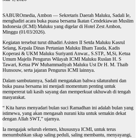
SABUROmedia, Ambon — Sekretaris Daerah Maluku, Sadali Ie,
menghadiri acara buka puasa bersama Ikatan Cendekiawan Muslim
Indonesia (ICMI) Maluku yang digelar di Hotel Zest Ambon,
Minggu (01/03/2026).
Kegiatan tersebut turut dihadiri Asisten II Setda Maluku Kasrul
Selang, Kepala Dinas Pertanian Maluku Ilham Tauda, Kadis
Koperasi & UKM Maluku Suriyanti Anwar., S.STP., M,Si, Ketua
Umum Majelis Pengurus Wilayah ICMI Maluku Ruslan H. S
Tawari, Ketua PW Muhammadiyah Maluku Ust Dr H. M. Thaib
Hunsouw, serta jajaran Pengurus ICMI lainnya.
Dalam sambutannya, Sadali mengatakan bahwa silaturahmi dan
buka puasa bersama ini menjadi momentum penting untuk
mempererat tali kasih sayang dan memperkuat ukhuwah di tengah
masyarakat.
“ Kita harus menyadari bulan suci Ramadhan ini adalah bulan yang
istimewa, yang akan mengasah nurani kita untuk semakin dekat
dengan Allah SWT,” ujarnya.
Ia mengajak seluruh elemen, khususnya ICMI, untuk terus
menumbuhkan sikap saling peduli, saling membantu, menyayangi,