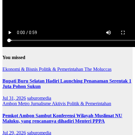
You missed
Ekonomi & Bisnis
Politik & Pemerintahan
The Moluccas
Bupati Buru Selatan Hadiri Launching Penanaman Serentak 1
Juta Pohon Sukun
Jul 31, 2026
saburomedia
Ambon Metro
Jurnalisme Aktivis
Politik & Pemerintahan
Pemkot Ambon Sambut Konferensi Wilayah Muslimat NU
Maluku, yang rencananya dihadiri Menteri PPPA
Jul 29, 2026
saburomedia