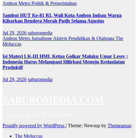
Ambon Metro
Politik & Pemerintahan
Sambut HUT Ke-81 RI, Wali Kota Ambon Imbau Warga
Kibarkan Bendera Merah Putih Selama Agustus
Jul 29, 2026
saburomedia
Ambon Metro
Jurnalisme Aktivis
Pendidikan & Olahraga
The
Moluccas
Isi Materi LK-III HMI, Ketua Golkar Maluku Umar Lessy ;
Indonesia Harus Melampaui Hilirisasi Menuju Kedaulatan
Produktif
Jul 29, 2026
saburomedia
SABUROMEDIA.COM
SUARA RAKYAT NUSANTARA
Proudly powered by WordPress
|
Theme: Newsup by
Themeansar
.
The Moluccas