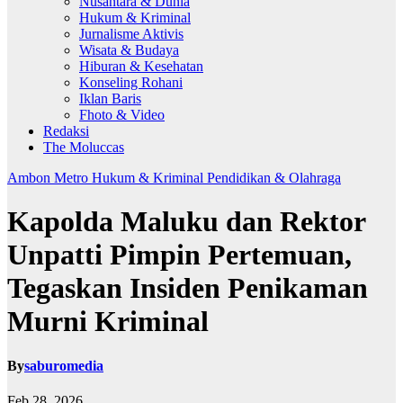
Nusantara & Dunia
Hukum & Kriminal
Jurnalisme Aktivis
Wisata & Budaya
Hiburan & Kesehatan
Konseling Rohani
Iklan Baris
Fhoto & Video
Redaksi
The Moluccas
Ambon Metro
Hukum & Kriminal
Pendidikan & Olahraga
Kapolda Maluku dan Rektor
Unpatti Pimpin Pertemuan,
Tegaskan Insiden Penikaman
Murni Kriminal
By
saburomedia
Feb 28, 2026