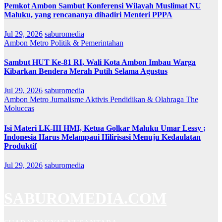
Pemkot Ambon Sambut Konferensi Wilayah Muslimat NU
Maluku, yang rencananya dihadiri Menteri PPPA
Jul 29, 2026
saburomedia
Ambon Metro
Politik & Pemerintahan
Sambut HUT Ke-81 RI, Wali Kota Ambon Imbau Warga
Kibarkan Bendera Merah Putih Selama Agustus
Jul 29, 2026
saburomedia
Ambon Metro
Jurnalisme Aktivis
Pendidikan & Olahraga
The
Moluccas
Isi Materi LK-III HMI, Ketua Golkar Maluku Umar Lessy ;
Indonesia Harus Melampaui Hilirisasi Menuju Kedaulatan
Produktif
Jul 29, 2026
saburomedia
SABUROMEDIA.COM