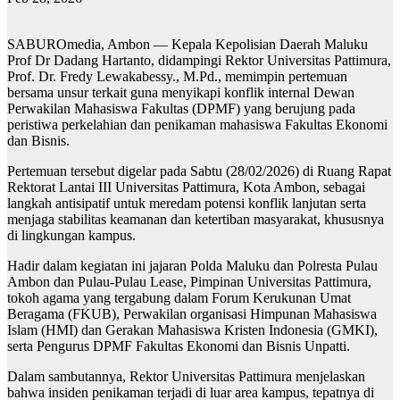
SABUROmedia, Ambon — Kepala Kepolisian Daerah Maluku
Prof Dr Dadang Hartanto, didampingi Rektor Universitas Pattimura,
Prof. Dr. Fredy Lewakabessy., M.Pd., memimpin pertemuan
bersama unsur terkait guna menyikapi konflik internal Dewan
Perwakilan Mahasiswa Fakultas (DPMF) yang berujung pada
peristiwa perkelahian dan penikaman mahasiswa Fakultas Ekonomi
dan Bisnis.
Pertemuan tersebut digelar pada Sabtu (28/02/2026) di Ruang Rapat
Rektorat Lantai III Universitas Pattimura, Kota Ambon, sebagai
langkah antisipatif untuk meredam potensi konflik lanjutan serta
menjaga stabilitas keamanan dan ketertiban masyarakat, khususnya
di lingkungan kampus.
Hadir dalam kegiatan ini jajaran Polda Maluku dan Polresta Pulau
Ambon dan Pulau-Pulau Lease, Pimpinan Universitas Pattimura,
tokoh agama yang tergabung dalam Forum Kerukunan Umat
Beragama (FKUB), Perwakilan organisasi Himpunan Mahasiswa
Islam (HMI) dan Gerakan Mahasiswa Kristen Indonesia (GMKI),
serta Pengurus DPMF Fakultas Ekonomi dan Bisnis Unpatti.
Dalam sambutannya, Rektor Universitas Pattimura menjelaskan
bahwa insiden penikaman terjadi di luar area kampus, tepatnya di