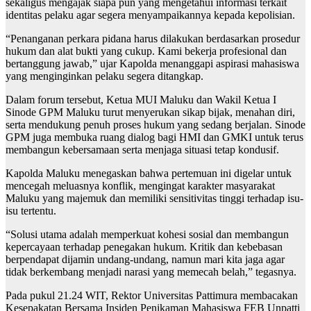
sekaligus mengajak siapa pun yang mengetahui informasi terkait
identitas pelaku agar segera menyampaikannya kepada kepolisian.
“Penanganan perkara pidana harus dilakukan berdasarkan prosedur
hukum dan alat bukti yang cukup. Kami bekerja profesional dan
bertanggung jawab,” ujar Kapolda menanggapi aspirasi mahasiswa
yang menginginkan pelaku segera ditangkap.
Dalam forum tersebut, Ketua MUI Maluku dan Wakil Ketua I
Sinode GPM Maluku turut menyerukan sikap bijak, menahan diri,
serta mendukung penuh proses hukum yang sedang berjalan. Sinode
GPM juga membuka ruang dialog bagi HMI dan GMKI untuk terus
membangun kebersamaan serta menjaga situasi tetap kondusif.
Kapolda Maluku menegaskan bahwa pertemuan ini digelar untuk
mencegah meluasnya konflik, mengingat karakter masyarakat
Maluku yang majemuk dan memiliki sensitivitas tinggi terhadap isu-
isu tertentu.
“Solusi utama adalah memperkuat kohesi sosial dan membangun
kepercayaan terhadap penegakan hukum. Kritik dan kebebasan
berpendapat dijamin undang-undang, namun mari kita jaga agar
tidak berkembang menjadi narasi yang memecah belah,” tegasnya.
Pada pukul 21.24 WIT, Rektor Universitas Pattimura membacakan
Kesepakatan Bersama Insiden Penikaman Mahasiswa FEB Unpatti