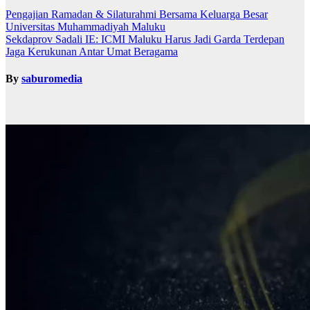
Pengajian Ramadan & Silaturahmi Bersama Keluarga Besar
Universitas Muhammadiyah Maluku
Sekdaprov Sadali IE: ICMI Maluku Harus Jadi Garda Terdepan
Jaga Kerukunan Antar Umat Beragama
By
saburomedia