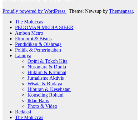
SUARA RAKYAT NUSANTARA
Proudly powered by WordPress
|
Theme: Newsup by
Themeansar
.
The Moluccas
PEDOMAN MEDIA SIBER
Ambon Metro
Ekonomi & Bisnis
Pendidikan & Olahraga
Politik & Pemerintahan
Lainnya
Opini & Tokoh Kita
Nusantara & Dunia
Hukum & Kriminal
Jurnalisme Aktivis
Wisata & Budaya
Hiburan & Kesehatan
Konseling Rohani
Iklan Baris
Fhoto & Video
Redaksi
The Moluccas