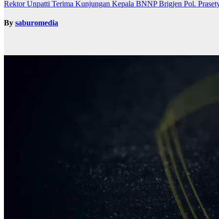
Rektor Unpatti Terima Kunjungan Kepala BNNP Brigjen Pol. Prase
By
saburomedia