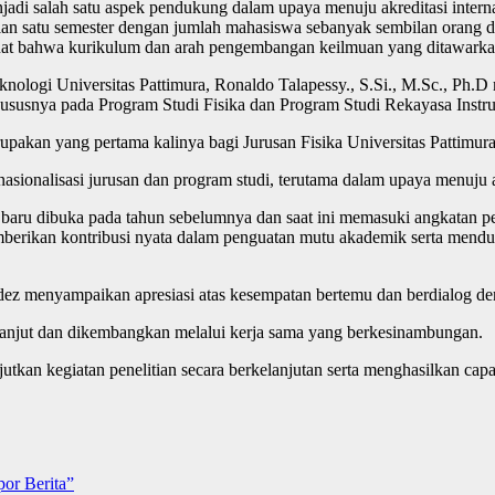
 salah satu aspek pendukung dalam upaya menuju akreditasi internasio
an satu semester dengan jumlah mahasiswa sebanyak sembilan orang di
kuat bahwa kurikulum dan arah pengembangan keilmuan yang ditawarkan
nologi Universitas Pattimura, Ronaldo Talapessy., S.Si., M.Sc., Ph.D
khususnya pada Program Studi Fisika dan Program Studi Rekayasa Instr
pakan yang pertama kalinya bagi Jurusan Fisika Universitas Pattimura,
sionalisasi jurusan dan program studi, terutama dalam upaya menuju ak
 baru dibuka pada tahun sebelumnya dan saat ini memasuki angkatan p
emberikan kontribusi nyata dalam penguatan mutu akademik serta menduk
ez menyampaikan apresiasi atas kesempatan bertemu dan berdialog denga
lanjut dan dikembangkan melalui kerja sama yang berkesinambungan.
kan kegiatan penelitian secara berkelanjutan serta menghasilkan capa
or Berita”