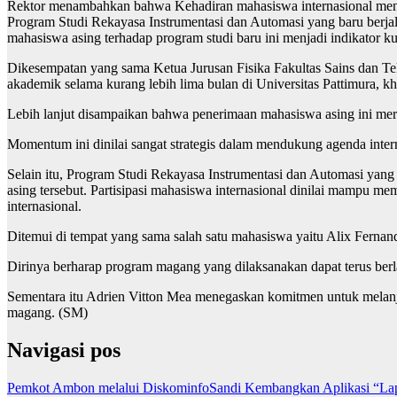
Rektor menambahkan bahwa Kehadiran mahasiswa internasional menjadi
Program Studi Rekayasa Instrumentasi dan Automasi yang baru berjal
mahasiswa asing terhadap program studi baru ini menjadi indikator 
Dikesempatan yang sama Ketua Jurusan Fisika Fakultas Sains dan Tek
akademik selama kurang lebih lima bulan di Universitas Pattimura, 
Lebih lanjut disampaikan bahwa penerimaan mahasiswa asing ini meru
Momentum ini dinilai sangat strategis dalam mendukung agenda interna
Selain itu, Program Studi Rekayasa Instrumentasi dan Automasi yang
asing tersebut. Partisipasi mahasiswa internasional dinilai mampu m
internasional.
Ditemui di tempat yang sama salah satu mahasiswa yaitu Alix Fernand
Dirinya berharap program magang yang dilaksanakan dapat terus ber
Sementara itu Adrien Vitton Mea menegaskan komitmen untuk melanjut
magang. (SM)
Navigasi pos
Pemkot Ambon melalui DiskominfoSandi Kembangkan Aplikasi “Lap