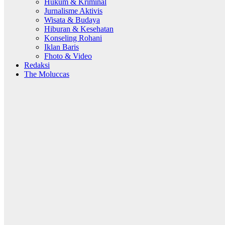
Hukum & Kriminal
Jurnalisme Aktivis
Wisata & Budaya
Hiburan & Kesehatan
Konseling Rohani
Iklan Baris
Fhoto & Video
Redaksi
The Moluccas