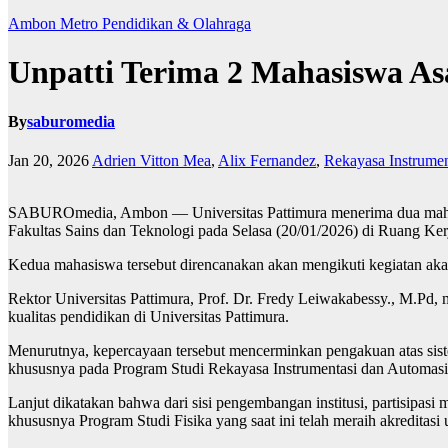
Ambon Metro
Pendidikan & Olahraga
Unpatti Terima 2 Mahasiswa As
By
saburomedia
Jan 20, 2026
Adrien Vitton Mea
,
Alix Fernandez
,
Rekayasa Instrumen
SABUROmedia, Ambon — Universitas Pattimura menerima dua mahasis
Fakultas Sains dan Teknologi pada Selasa (20/01/2026) di Ruang Kerj
Kedua mahasiswa tersebut direncanakan akan mengikuti kegiatan akad
Rektor Universitas Pattimura, Prof. Dr. Fredy Leiwakabessy., M.Pd
kualitas pendidikan di Universitas Pattimura.
Menurutnya, kepercayaan tersebut mencerminkan pengakuan atas siste
khususnya pada Program Studi Rekayasa Instrumentasi dan Automasi
Lanjut dikatakan bahwa dari sisi pengembangan institusi, partisipasi
khususnya Program Studi Fisika yang saat ini telah meraih akreditasi 