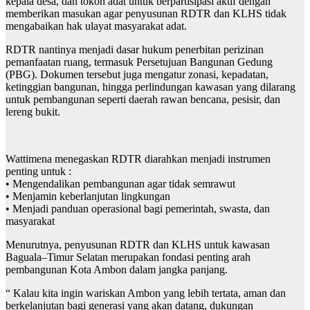
kepala desa, dan tokoh adat untuk berpartisipasi aktif dengan
memberikan masukan agar penyusunan RDTR dan KLHS tidak
mengabaikan hak ulayat masyarakat adat.
RDTR nantinya menjadi dasar hukum penerbitan perizinan
pemanfaatan ruang, termasuk Persetujuan Bangunan Gedung
(PBG). Dokumen tersebut juga mengatur zonasi, kepadatan,
ketinggian bangunan, hingga perlindungan kawasan yang dilarang
untuk pembangunan seperti daerah rawan bencana, pesisir, dan
lereng bukit.
Wattimena menegaskan RDTR diarahkan menjadi instrumen
penting untuk :
• Mengendalikan pembangunan agar tidak semrawut
• Menjamin keberlanjutan lingkungan
• Menjadi panduan operasional bagi pemerintah, swasta, dan
masyarakat
Menurutnya, penyusunan RDTR dan KLHS untuk kawasan
Baguala–Timur Selatan merupakan fondasi penting arah
pembangunan Kota Ambon dalam jangka panjang.
“ Kalau kita ingin wariskan Ambon yang lebih tertata, aman dan
berkelanjutan bagi generasi yang akan datang, dukungan