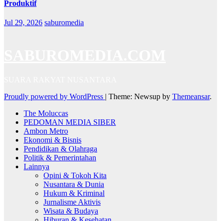
Produktif
Jul 29, 2026
saburomedia
SABUROMEDIA.COM
SUARA RAKYAT NUSANTARA
Proudly powered by WordPress
|
Theme: Newsup by
Themeansar
.
The Moluccas
PEDOMAN MEDIA SIBER
Ambon Metro
Ekonomi & Bisnis
Pendidikan & Olahraga
Politik & Pemerintahan
Lainnya
Opini & Tokoh Kita
Nusantara & Dunia
Hukum & Kriminal
Jurnalisme Aktivis
Wisata & Budaya
Hiburan & Kesehatan