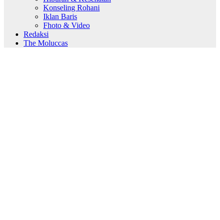
Konseling Rohani
Iklan Baris
Fhoto & Video
Redaksi
The Moluccas