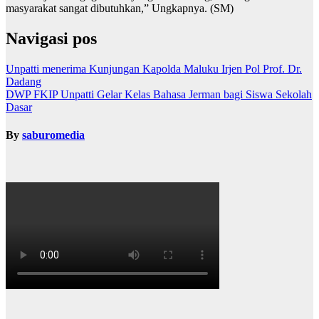
masyarakat sangat dibutuhkan,” Ungkapnya. (SM)
Navigasi pos
Unpatti menerima Kunjungan Kapolda Maluku Irjen Pol Prof. Dr.
Dadang
DWP FKIP Unpatti Gelar Kelas Bahasa Jerman bagi Siswa Sekolah
Dasar
By
saburomedia