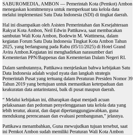
SABUROMEDIA, AMBON — Pemerintah Kota (Pemkot) Ambon
menegaskan komitmennya untuk memperkuat tata kelola data
melalui implementasi Satu Data Indonesia (SDI) di tingkat daerah.
Hal ini disampaikan oleh Asisten Pemerintahan dan Kesejahteraan
Rakyat Kota Ambon, Neil Edwin Pattikawa, saat membacakan
sambutan Wali Kota Ambon, Bodewin M. Wattimena, dalam
kegiatan Forum Satu Data Indonesia Tingkat Kota Ambon Tahun
2025, yang berlangsung pada Rabu (05/11/2025) di Hotel Grand
Avira Ambon.Kegiatan ini menghadirkan narasumber dari
Kementerian PPN/Bappenas dan Kementerian Dalam Negeri RI.
Dalam sambutannya, Pattikawa menjelaskan bahwa kebijakan Satu
Data Indonesia adalah wujud nyata dan langkah strategis
Pemerintah Pusat yang tertuang dalam Peraturan Presiden Nomor 39
Tahun 2019 yang bertujuan untuk memastikan keterpaduan dan
keakuratan data antarinstansi, baik di pusat maupun daerah.
“ Melalui kebijakan ini, diharapkan dapat menjadi acuan
pelaksanaan dan pedoman penyelenggaraan tata kelola data yang
lebih teratur, akurat, dan dapat dipertanggungjawabkan, guna
mendukung perencanaan dan evaluasi pembangunan,” jelasnya.
Pattikawa menambahkan, Guna mewujudkan tujuan tersebut, saat
ini Pemkot Ambon sudah memiliki Peraturan Wali Kota Ambon