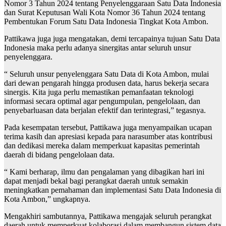
Nomor 3 Tahun 2024 tentang Penyelenggaraan Satu Data Indonesia
dan Surat Keputusan Wali Kota Nomor 36 Tahun 2024 tentang
Pembentukan Forum Satu Data Indonesia Tingkat Kota Ambon.
Pattikawa juga juga mengatakan, demi tercapainya tujuan Satu Data
Indonesia maka perlu adanya sinergitas antar seluruh unsur
penyelenggara.
“ Seluruh unsur penyelenggara Satu Data di Kota Ambon, mulai
dari dewan pengarah hingga produsen data, harus bekerja secara
sinergis. Kita juga perlu memastikan pemanfaatan teknologi
informasi secara optimal agar pengumpulan, pengelolaan, dan
penyebarluasan data berjalan efektif dan terintegrasi,” tegasnya.
Pada kesempatan tersebut, Pattikawa juga menyampaikan ucapan
terima kasih dan apresiasi kepada para narasumber atas kontribusi
dan dedikasi mereka dalam memperkuat kapasitas pemerintah
daerah di bidang pengelolaan data.
“ Kami berharap, ilmu dan pengalaman yang dibagikan hari ini
dapat menjadi bekal bagi perangkat daerah untuk semakin
meningkatkan pemahaman dan implementasi Satu Data Indonesia di
Kota Ambon,” ungkapnya.
Mengakhiri sambutannya, Pattikawa mengajak seluruh perangkat
daerah untuk memperkuat kolaborasi dalam membangun sistem data