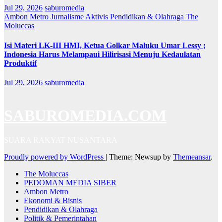
Jul 29, 2026
saburomedia
Ambon Metro
Jurnalisme Aktivis
Pendidikan & Olahraga
The
Moluccas
Isi Materi LK-III HMI, Ketua Golkar Maluku Umar Lessy ;
Indonesia Harus Melampaui Hilirisasi Menuju Kedaulatan
Produktif
Jul 29, 2026
saburomedia
SABUROMEDIA.COM
SUARA RAKYAT NUSANTARA
Proudly powered by WordPress
|
Theme: Newsup by
Themeansar
.
The Moluccas
PEDOMAN MEDIA SIBER
Ambon Metro
Ekonomi & Bisnis
Pendidikan & Olahraga
Politik & Pemerintahan