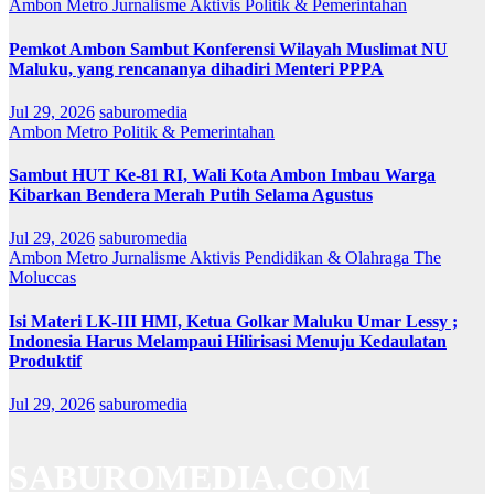
Ambon Metro
Jurnalisme Aktivis
Politik & Pemerintahan
Pemkot Ambon Sambut Konferensi Wilayah Muslimat NU
Maluku, yang rencananya dihadiri Menteri PPPA
Jul 29, 2026
saburomedia
Ambon Metro
Politik & Pemerintahan
Sambut HUT Ke-81 RI, Wali Kota Ambon Imbau Warga
Kibarkan Bendera Merah Putih Selama Agustus
Jul 29, 2026
saburomedia
Ambon Metro
Jurnalisme Aktivis
Pendidikan & Olahraga
The
Moluccas
Isi Materi LK-III HMI, Ketua Golkar Maluku Umar Lessy ;
Indonesia Harus Melampaui Hilirisasi Menuju Kedaulatan
Produktif
Jul 29, 2026
saburomedia
SABUROMEDIA.COM