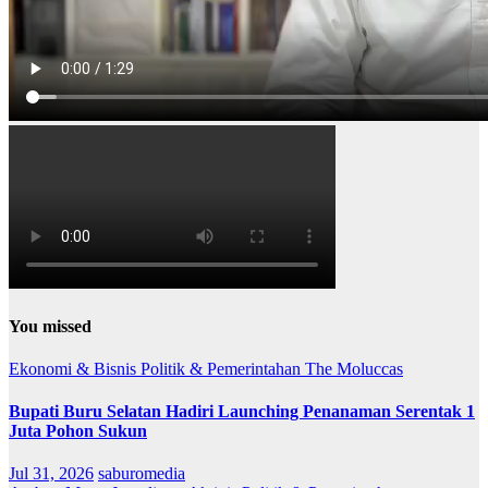
You missed
Ekonomi & Bisnis
Politik & Pemerintahan
The Moluccas
Bupati Buru Selatan Hadiri Launching Penanaman Serentak 1
Juta Pohon Sukun
Jul 31, 2026
saburomedia