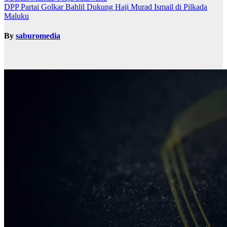
DPP Partai Golkar Bahlil Dukung Haji Murad Ismail di Pilkada
Maluku
By
saburomedia