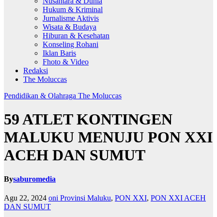
Nusantara & Dunia
Hukum & Kriminal
Jurnalisme Aktivis
Wisata & Budaya
Hiburan & Kesehatan
Konseling Rohani
Iklan Baris
Fhoto & Video
Redaksi
The Moluccas
Pendidikan & Olahraga
The Moluccas
59 ATLET KONTINGEN
MALUKU MENUJU PON XXI
ACEH DAN SUMUT
By
saburomedia
Agu 22, 2024
oni Provinsi Maluku
,
PON XXI
,
PON XXI ACEH
DAN SUMUT