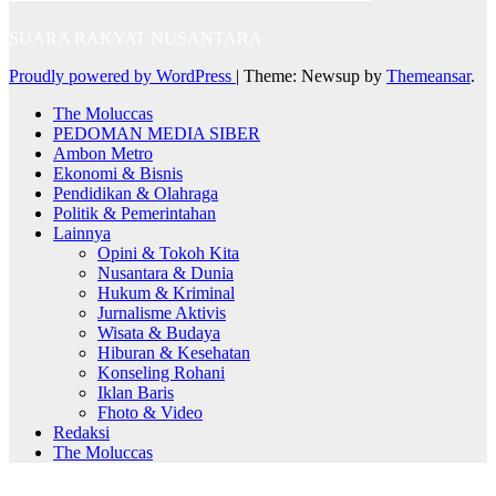
SUARA RAKYAT NUSANTARA
Proudly powered by WordPress
|
Theme: Newsup by
Themeansar
.
The Moluccas
PEDOMAN MEDIA SIBER
Ambon Metro
Ekonomi & Bisnis
Pendidikan & Olahraga
Politik & Pemerintahan
Lainnya
Opini & Tokoh Kita
Nusantara & Dunia
Hukum & Kriminal
Jurnalisme Aktivis
Wisata & Budaya
Hiburan & Kesehatan
Konseling Rohani
Iklan Baris
Fhoto & Video
Redaksi
The Moluccas