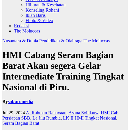
Hiburan & Kesehatan
Konseling Rohani
Iklan Baris
Fhoto & Video
Redaksi
The Moluccas
Nusantara & Dunia
Pendidikan & Olahraga
The Moluccas
HMI Cabang Seram Bagian
Barat Akan segera Gelar
Intermediate Training Tingkat
Nasional di Piru.
By
saburomedia
Jul 29, 2024
A. Rahman Rahayaan
,
Asana Sohilauw
,
HMI Cab
Persiapan SBB
,
La Jilu Rumbia
,
LK II HMI Tingkat Nasional
,
Seram Bagian Barat