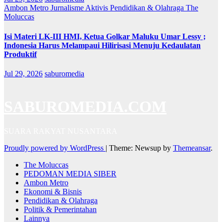
Ambon Metro
Jurnalisme Aktivis
Pendidikan & Olahraga
The
Moluccas
Isi Materi LK-III HMI, Ketua Golkar Maluku Umar Lessy ;
Indonesia Harus Melampaui Hilirisasi Menuju Kedaulatan
Produktif
Jul 29, 2026
saburomedia
SABUROMEDIA.COM
SUARA RAKYAT NUSANTARA
Proudly powered by WordPress
|
Theme: Newsup by
Themeansar
.
The Moluccas
PEDOMAN MEDIA SIBER
Ambon Metro
Ekonomi & Bisnis
Pendidikan & Olahraga
Politik & Pemerintahan
Lainnya