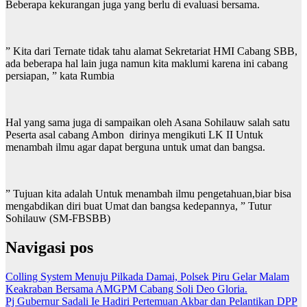
Beberapa kekurangan juga yang berlu di evaluasi bersama.
” Kita dari Ternate tidak tahu alamat Sekretariat HMI Cabang SBB,
ada beberapa hal lain juga namun kita maklumi karena ini cabang
persiapan, ” kata Rumbia
Hal yang sama juga di sampaikan oleh Asana Sohilauw salah satu
Peserta asal cabang Ambon dirinya mengikuti LK II Untuk
menambah ilmu agar dapat berguna untuk umat dan bangsa.
” Tujuan kita adalah Untuk menambah ilmu pengetahuan,biar bisa
mengabdikan diri buat Umat dan bangsa kedepannya, ” Tutur
Sohilauw (SM-FBSBB)
Navigasi pos
Colling System Menuju Pilkada Damai, Polsek Piru Gelar Malam
Keakraban Bersama AMGPM Cabang Soli Deo Gloria.
Pj Gubernur Sadali Ie Hadiri Pertemuan Akbar dan Pelantikan DPP