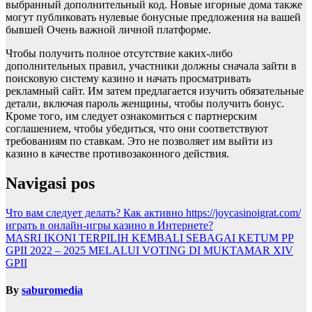
выбранный дополнительный код. Новые игорные дома также
могут публиковать нулевые бонусные предложения на вашей
бывшей Очень важной личной платформе.
Чтобы получить полное отсутствие каких-либо
дополнительных правил, участники должны сначала зайти в
поисковую систему казино и начать просматривать
рекламный сайт. Им затем предлагается изучить обязательные
детали, включая пароль женщины, чтобы получить бонус.
Кроме того, им следует ознакомиться с партнерским
соглашением, чтобы убедиться, что они соответствуют
требованиям по ставкам. Это не позволяет им выйти из
казино в качестве противозаконного действия.
Navigasi pos
Что вам следует делать? Как активно https://joycasinoigrat.com/
играть в онлайн-игры казино в Интернете?
MASRI IKONI TERPILIH KEMBALI SEBAGAI KETUM PP
GPII 2022 – 2025 MELALUI VOTING DI MUKTAMAR XIV
GPII
By
saburomedia