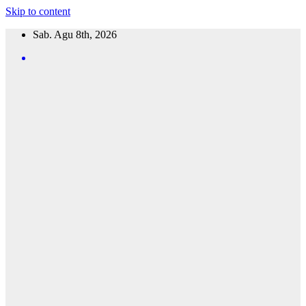
Skip to content
Sab. Agu 8th, 2026