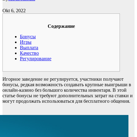
Okt 6, 2022
Содержание
Бонусы
Игры
Выплата
Качество
Регулирование
Игорное заведение не регулируется, участники получают
бонусы, редкая возможность создавать крупные выигрыши в
онлайн-казино без большого количества инвентаря.
В этой
статье бонусы не требуют дополнительных затрат на ставки и
могут продолжать использоваться для бесплатного общения.