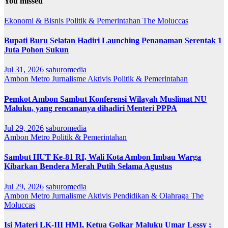
You missed
Ekonomi & Bisnis
Politik & Pemerintahan
The Moluccas
Bupati Buru Selatan Hadiri Launching Penanaman Serentak 1
Juta Pohon Sukun
Jul 31, 2026
saburomedia
Ambon Metro
Jurnalisme Aktivis
Politik & Pemerintahan
Pemkot Ambon Sambut Konferensi Wilayah Muslimat NU
Maluku, yang rencananya dihadiri Menteri PPPA
Jul 29, 2026
saburomedia
Ambon Metro
Politik & Pemerintahan
Sambut HUT Ke-81 RI, Wali Kota Ambon Imbau Warga
Kibarkan Bendera Merah Putih Selama Agustus
Jul 29, 2026
saburomedia
Ambon Metro
Jurnalisme Aktivis
Pendidikan & Olahraga
The
Moluccas
Isi Materi LK-III HMI, Ketua Golkar Maluku Umar Lessy ;